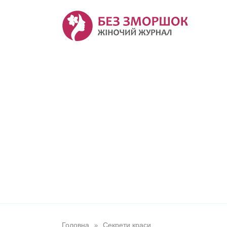
Перейти
до
вмісту
Головна
Секрети краси
»