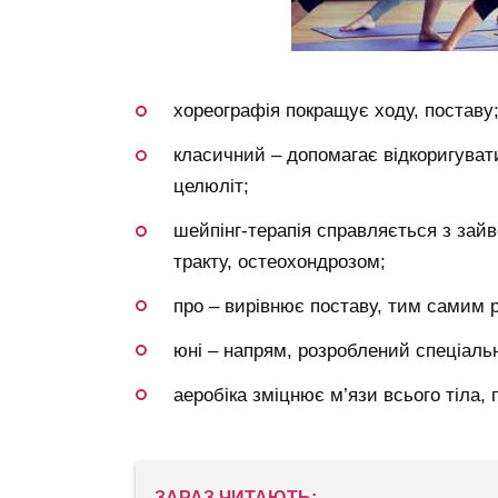
хореографія покращує ходу, поставу
класичний – допомагає відкоригувати
целюліт;
шейпінг-терапія справляється з зай
тракту, остеохондрозом;
про – вирівнює поставу, тим самим 
юні – напрям, розроблений спеціально
аеробіка зміцнює м’язи всього тіла, п
ЗАРАЗ ЧИТАЮТЬ: