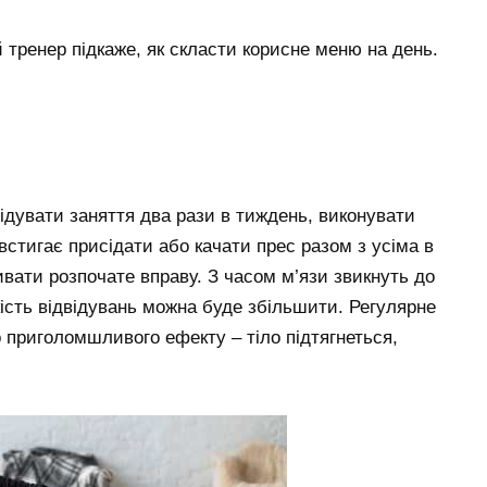
 тренер підкаже, як скласти корисне меню на день.
відувати заняття два рази в тиждень, виконувати
встигає присідати або качати прес разом з усіма в
вати розпочате вправу. З часом м’язи звикнуть до
ькість відвідувань можна буде збільшити. Регулярне
 приголомшливого ефекту – тіло підтягнеться,