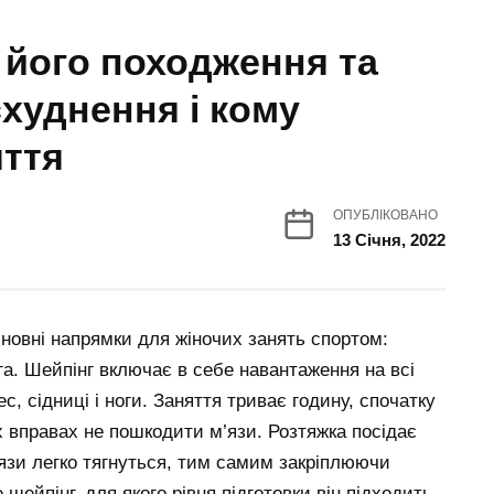
 його походження та
схуднення і кому
яття
ОПУБЛІКОВАНО
13 Січня, 2022
новні напрямки для жіночих занять спортом:
ога. Шейпінг включає в себе навантаження на всі
ес, сідниці і ноги. Заняття триває годину, спочатку
 вправах не пошкодити м’язи. Розтяжка посідає
м’язи легко тягнуться, тим самим закріплюючи
шейпінг, для якого рівня підготовки він підходить,