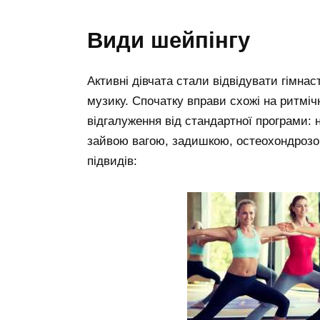
види шейпінгу
Активні дівчата стали відвідувати гімна
музику. Спочатку вправи схожі на ритміч
відгалуження від стандартної програми: 
зайвою вагою, задишкою, остеохондрозо
підвидів: