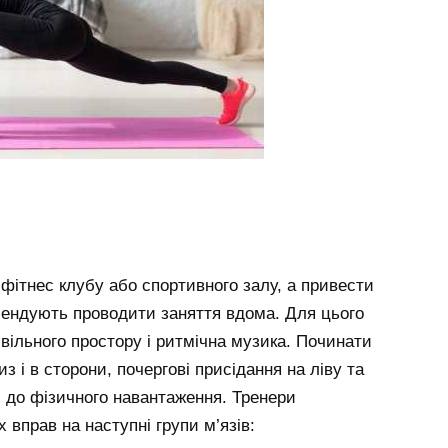
фітнес клубу або спортивного залу, а привести
омендують проводити заняття вдома. Для цього
вільного простору і ритмічна музика. Починати
з і в сторони, почергові присідання на ліву та
и до фізичного навантаження. Тренери
 вправ на наступні групи м’язів: