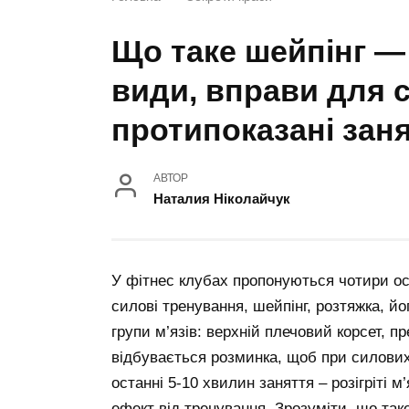
Що таке шейпінг —
види, вправи для 
протипоказані зан
АВТОР
Наталия Ніколайчук
У фітнес клубах пропонуються чотири ос
силові тренування, шейпінг, розтяжка, й
групи м’язів: верхній плечовий корсет, пр
відбувається розминка, щоб при силових
останні 5-10 хвилин заняття – розігріті 
ефект від тренування. Зрозуміти, що таке 