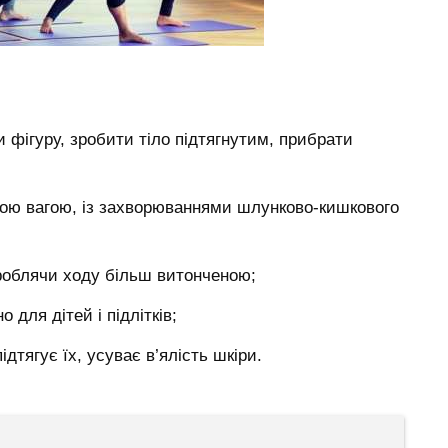
;
 фігуру, зробити тіло підтягнутим, прибрати
вою вагою, із захворюваннями шлунково-кишкового
роблячи ходу більш витонченою;
 для дітей і підлітків;
ідтягує їх, усуває в’ялість шкіри.