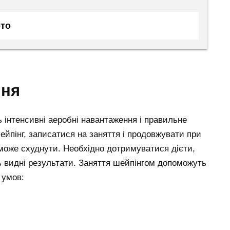
ото
ння
 інтенсивні аеробні навантаження і правильне
ейпінг, записатися на заняття і продовжувати при
оможе схуднути. Необхідно дотримуватися дієти,
ть видні результати. Заняття шейпінгом допоможуть
 умов: