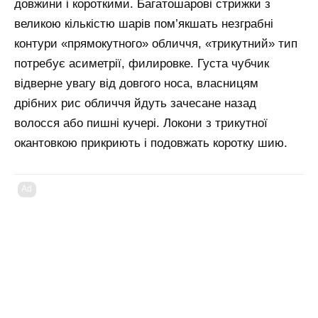
довжини і короткими. Багатошарові стрижки з
великою кількістю шарів пом’якшать незграбні
контури «прямокутного» обличчя, «трикутний» тип
потребує асиметрії, филировке. Густа чубчик
відверне увагу від довгого носа, власницям
дрібних рис обличчя йдуть зачесане назад
волосся або пишні кучері. Локони з трикутної
окантовкою прикриють і подовжать коротку шию.
Ad