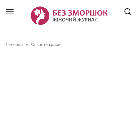
Перейти
до
вмісту
Головна
Секрети краси
»