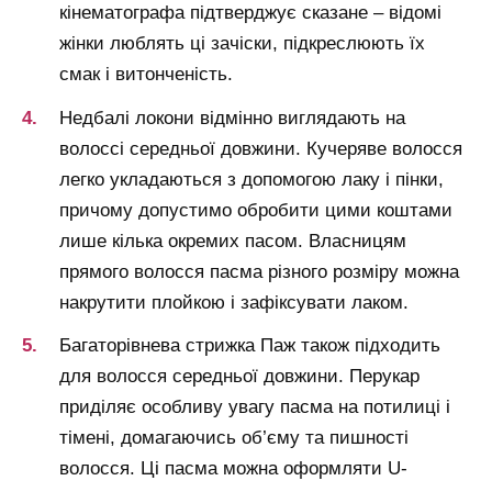
кінематографа підтверджує сказане – відомі
жінки люблять ці зачіски, підкреслюють їх
смак і витонченість.
Недбалі локони відмінно виглядають на
волоссі середньої довжини. Кучеряве волосся
легко укладаються з допомогою лаку і пінки,
причому допустимо обробити цими коштами
лише кілька окремих пасом. Власницям
прямого волосся пасма різного розміру можна
накрутити плойкою і зафіксувати лаком.
Багаторівнева стрижка Паж також підходить
для волосся середньої довжини. Перукар
приділяє особливу увагу пасма на потилиці і
тімені, домагаючись об’єму та пишності
волосся. Ці пасма можна оформляти U-