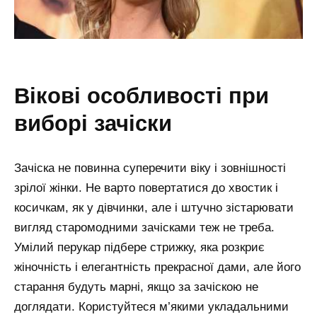
вікові особливості при
виборі зачіски
Зачіска не повинна суперечити віку і зовнішності
зрілої жінки. Не варто повертатися до хвостик і
косичкам, як у дівчинки, але і штучно зістарювати
вигляд старомодними зачісками теж не треба.
Умілий перукар підбере стрижку, яка розкриє
жіночність і елегантність прекрасної дами, але його
старання будуть марні, якщо за зачіскою не
доглядати. Користуйтеся м’якими укладальними