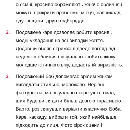
об’ємні, красиво обрамляють жіноче обличчя і
можуть прикрити проблемні місця, наприклад,
одутлі щоки, друге підборіддя.
Подовжене каре дозволяє робити красиві,
модні укладання на всі випадки життя.
Додавши обсяг, стрижка відведе погляд від
недоліків обличчя і візуально зробить жінку
молодше істинного віку, додасть їй виразність.
Подовжений боб допомагає зрілим жінкам
виглядати стильно, моложаво. Нерівні
фактурні пасма візуально скорегують овал,
шия буде виглядати більш довгою і красивою.
Варто, розглянувши варіанти класичних Боба,
Каре, каскаду, вибрати той, який найбільше
підходить до лиця. Фото зірок сцени і