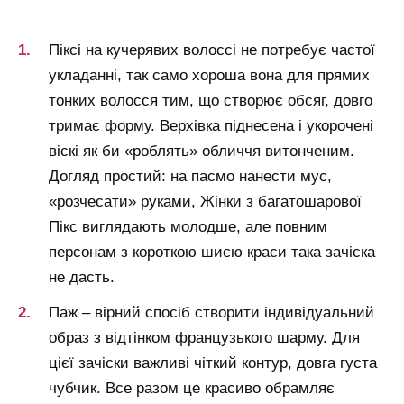
Піксі на кучерявих волоссі не потребує частої
укладанні, так само хороша вона для прямих
тонких волосся тим, що створює обсяг, довго
тримає форму. Верхівка піднесена і укорочені
віскі як би «роблять» обличчя витонченим.
Догляд простий: на пасмо нанести мус,
«розчесати» руками, Жінки з багатошарової
Пікс виглядають молодше, але повним
персонам з короткою шиєю краси така зачіска
не дасть.
Паж – вірний спосіб створити індивідуальний
образ з відтінком французького шарму. Для
цієї зачіски важливі чіткий контур, довга густа
чубчик. Все разом це красиво обрамляє