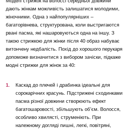
Моделі стрижок на волоссі середньої довжини
дають жінкам можливість залишатися молодими,
жіночними. Одна з найпопулярніших –
багаторівнева, структурована, коли выстригаются
рвані пасма, які нашаровуються одна на іншу. З
такою стрижкою для жінки після 40 образ набуває
витончену недбалість. Похід до хорошого перукаря
допоможе визначитися з вибором зачіски, підкаже
модні стрижки для жінок за 40:
Каскад до плечей і драбинка ідеальні для
сорокарічних красунь. Підстрижені сходинками
пасма різної довжини створюють ефект
багатошаровості, збільшують об’єм. Волосся,
особливо хвилясті, струменіють. При
належному догляді пишні, легкі, повітряні,