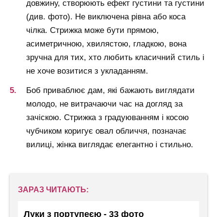
довжину, створюють ефект густини та густини
(див. фото). Не виключена рівна або коса
чілка. Стрижка може бути прямою,
асиметричною, хвилястою, гладкою, вона
зручна для тих, хто любить класичний стиль і
не хоче возитися з укладанням.
Боб приваблює дам, які бажають виглядати
молодо, не витрачаючи час на догляд за
зачіскою. Стрижка з градуюванням і косою
чубчиком коригує овал обличчя, позначає
вилиці, жінка виглядає елегантно і стильно.
ЗАРАЗ ЧИТАЮТЬ:
Луки з портупеєю - 33 фото