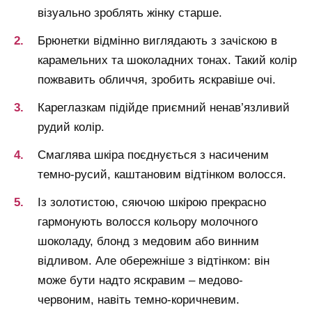
візуально зроблять жінку старше.
Брюнетки відмінно виглядають з зачіскою в
карамельних та шоколадних тонах. Такий колір
пожвавить обличчя, зробить яскравіше очі.
Кареглазкам підійде приємний ненав’язливий
рудий колір.
Смаглява шкіра поєднується з насиченим
темно-русий, каштановим відтінком волосся.
Із золотистою, сяючою шкірою прекрасно
гармонують волосся кольору молочного
шоколаду, блонд з медовим або винним
відливом. Але обережніше з відтінком: він
може бути надто яскравим – медово-
червоним, навіть темно-коричневим.