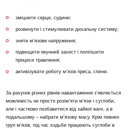
зміцнити серце, судини;
розвинути і стимулювати дихальну систему;
зняти м’язове напруження;
підвищити імунний захист і поліпшити
процеси травлення;
активізувати роботу м’язів преса, спини.
За рахунок різних рівнів навантаження з’являється
можливість не просто розім’яти м’язи і суглоби,
але і частково позбавитися від зайвої ваги, а в
подальшому – набрати м’язову масу. Крім певних
груп м’язів, під час ходьби працюють суглоби в