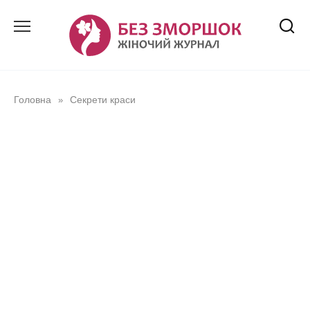
Перейти
до
вмісту
Головна
Секрети краси
»