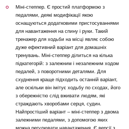
Міні-степпер. Є простий платформою з
педалями, деякі модифікації якою
оснащуються додатковими пристосуваннями
для навантаження на спину і руки. Такий
тренажер для ходьби на місці являє собою
дуже ефективний варіант для домашніх
тренувань. Міні-степпер ділиться на кілька
підкатегорій: з залежним і незалежним ходом
педалей, з поворотними деталями. Для
схуднення краще підходить останній варіант,
але оскільки він імітує ходьбу по сходах, його
з обережністю слід вживати людям, які
страждають хворобами серця, судин.
Найпростіший варіант – міні-степпер з двома
залежними педалями, з допомогою яких
можна регулювати навантаження. Є версії з