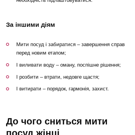
необхідність підлаштовуватися.
за іншими діям
Мити посуд і забиратися – завершення справ
перед новим етапом;
І виливати воду – оману, поспішне рішення;
І розбити – втрати, недовге щастя;
І витирати – порядок, гармонія, захист.
до чого сниться мити
посуд жінці