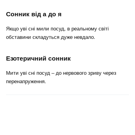
сонник від а до я
Якщо уві сні мили посуд, в реальному світі
обставини складуться дуже невдало.
езотеричний сонник
Мити уві сні посуд – до нервового зриву через
перенапруження.