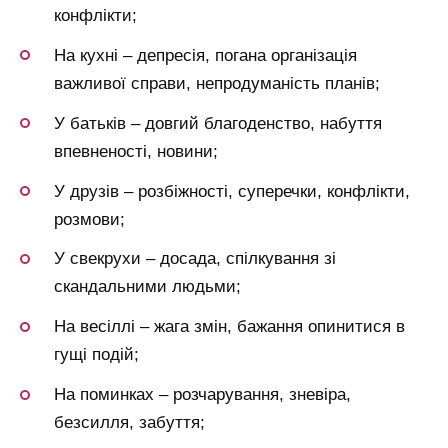
конфлікти;
На кухні – депресія, погана організація
важливої справи, непродуманість планів;
У батьків – довгий благоденство, набуття
впевненості, новини;
У друзів – розбіжності, суперечки, конфлікти,
розмови;
У свекрухи – досада, спілкування зі
скандальними людьми;
На весіллі – жага змін, бажання опинитися в
гущі подій;
На поминках – розчарування, зневіра,
безсилля, забуття;