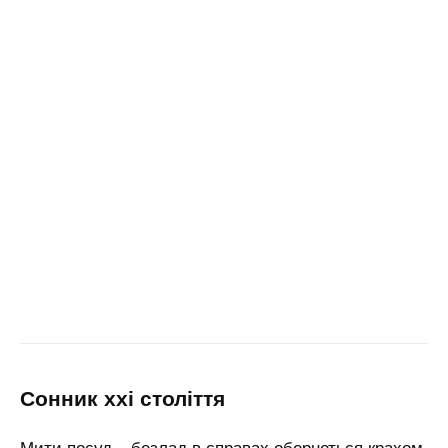
сонник xxi століття