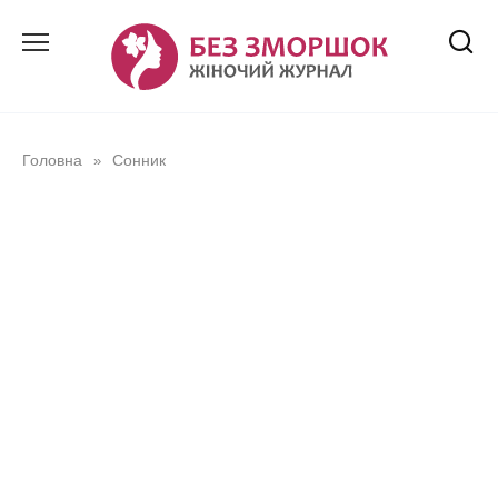
Перейти
до
вмісту
Головна
Сонник
»