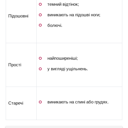
темний відтінок;
виникають на підошві ноги;
Підошовні
болючі.
найпоширеніші;
Прості
у вигляді ущільнень.
виникають на спині або грудях.
Старечі