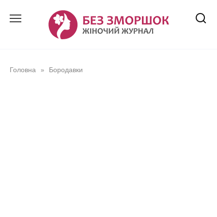
Перейти
до
вмісту
Головна
Бородавки
»