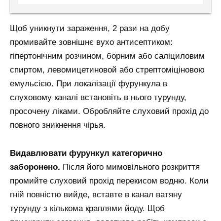
Щоб уникнути зараження, 2 рази на добу
промивайте зовнішнє вухо антисептиком:
гіпертонічним розчином, борним або саліциловим
спиртом, левомицетиновой або стрептоміціновою
емульсією. При локалізації фурункула в
слуховому каналі встановіть в нього турунду,
просочену ліками. Обробляйте слуховий прохід до
повного зникнення чірья.
Видавлювати фурункул категорично
заборонено.
Після його мимовільного розкриття
промийте слуховий прохід перекисом водню. Коли
гній повністю вийде, вставте в канал ватяну
турунду з кількома краплями йоду. Щоб