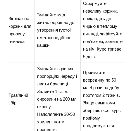
Сформуйте
невелику коржик,
Змішайте мед і
Зігріваюча
прикладіть до
житнє борошно до
коржик для
чирью в теплому
утворення густої
прориву
вигляді, зафіксуйте
сметаноподібної
гнійника
пов’язкою, залиште
кашки.
на ніч. Курс триває
5 днів.
Змішайте в рівних
Приймайте
пропорціях череду і
всередину по 50
листя брусниці.
мл 4 рази на добу
Залийте 1 ст. л.
Трав’яний
протягом 2 тижнів.
сировини на 200 мл
збір
Якщо симптоми
окропу.
зберігаються, курс
Наполягайте 30-50
прийому
хвилин, потім
продовжується.
процідіть.