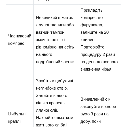
Прикладіть
Невеликий шматок
компрес до
лляної тканини або
фурункула,
ватний тампон
залиште на 20
Часниковий
змочіть олією і
хвилин.
компрес
рівномірно нанесіть
Повторюйте
на нього
процедуру 2 рази
подрібнений часник.
на день до повного
зникнення чірья.
Зробіть в цибулині
неглибоке отвір.
Залийте в нього
Вичавлений сік
кілька крапель
закопуйте в хворе
лляної олії.
Цибульні
вухо 3 рази на
Накрийте шматком
краплі
добу, поки
житнього хліба і