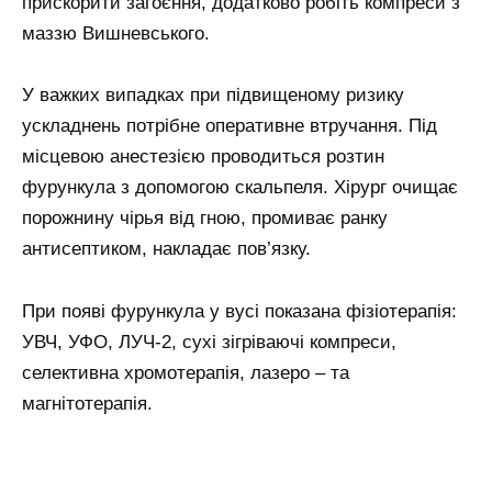
прискорити загоєння, додатково робіть компреси з
маззю Вишневського.
У важких випадках при підвищеному ризику
ускладнень потрібне оперативне втручання. Під
місцевою анестезією проводиться розтин
фурункула з допомогою скальпеля. Хірург очищає
порожнину чірья від гною, промиває ранку
антисептиком, накладає пов’язку.
При появі фурункула у вусі показана фізіотерапія:
УВЧ, УФО, ЛУЧ-2, сухі зігріваючі компреси,
селективна хромотерапія, лазеро – та
магнітотерапія.