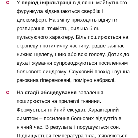
У
період інфільтрації
в ділянці майбутнього
фурункула відзначаються свербіж і
дискомфорт. На зміну приходять відчуття
розпирання, тяжкість, сильна біль
пульсуючого характеру. Біль поширюється на
скроневу і потиличну частину, рідше зачіпає
нижню щелепу, шию або всю голову. Дотик до
вуха і жування супроводжуються посиленням
больового синдрому. Слуховий прохід і вушна
раковина гіперемовані, помірно набряклі.
На
стадії абсцедування
запалення
поширюється на прилеглі тканини.
Формується гнійний ексудат. Характерний
симптом – посилення больових відчуттів в
нічний час. В результаті порушується сон.
Підвищується температура тіла, з’являються