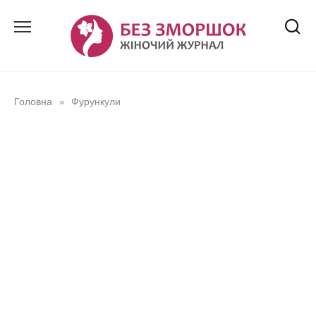
Перейти
до
вмісту
Головна
Фурункули
»