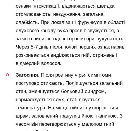
ознаки інтоксикації, відзначаються швидка
стомлюваність, нездужання, загальна
слабкість. При локалізації фурункула в області
слухового каналу вуха просвіт звужується, з-
за чого виникає одностороння приглухуватість.
Через 5-7 днів після появи перших ознак нарив
розкривається виділяються гній, стрижень і
відмерлий волосся.
Загоєння
. Після розтину чірья симптоми
поступово стихають. Поліпшується загальний
стан, зменшується больовий синдром,
нормалізується слух, стабілізується
температура. На місці гнійника утворюється
шрам, заповнений грануляційною тканиною. З
часом він перетворюється у малопомітний