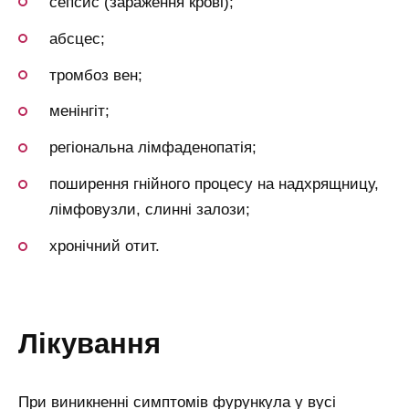
сепсис (зараження крові);
абсцес;
тромбоз вен;
менінгіт;
регіональна лімфаденопатія;
поширення гнійного процесу на надхрящницу,
лімфовузли, слинні залози;
хронічний отит.
лікування
При виникненні симптомів фурункула у вусі