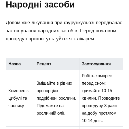
народні засоби
Допоміжне лікування при фурункульозі передбачає
застосування народних засобів. Перед початком
процедур проконсультуйтеся з лікарем.
Назва
Рецепт
Застосування
Робіть компрес
Змішайте в рівних
перед сном:
Компрес з
пропорціях
тримайте 10-15
цибулі та
подрібнені рослини.
хвилин. Проводите
часнику
Підсмажте на
процедуру 3 рази
рослинній олії.
на добу протягом
10-14 днів.