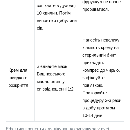
фурункул не почне
запікайте в духовці
прориватися.
10 хвилин. Потім
вичавте з цибулини
сік.
Нанесіть невелику
кількість крему на
стерильний бинт,
прикладіть
З’єднайте мазь
Крем для
компрес до чирью,
Вишневського і
швидкого
зафіксуйте
масло ялиці у
розкриття
пов’язкою.
співвідношенні 1:2.
Повторюйте
процедуру 2-3 рази
в добу протягом
10-14 днів.
Ефективні рецепти для лікування фурункула у вусі