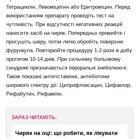
Тетрациклін, Левоміцетин або Еритроміцин. Перед
використанням препарату проведіть тест на
чутливість. При відсутності негативних реакцій
наносите засіб на чиряк. Попередньо промийте і
просушіть шкіру, потім легко обробіть поверхню
фурункула. Повторюйте процедуру 1-2 рази в добу
протягом 10-14 днів. При сильному больовому
синдромі призначаються пероральні знеболюючі.
Також показані антигістамінні, антибіотики
широкого спектру дії: Ципрофлоксацин, Цефаклор,
Рифабутин, Рифампін.
ЗАРАЗ ЧИТАЮТЬ:
Чиряк на оці: що робити, як лікувати