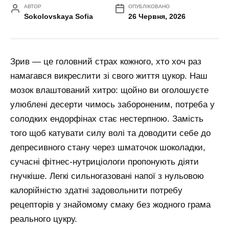
АВТОР
ОПУБЛІКОВАНО
Sokolovskaya Sofia
26 Червня, 2026
Зрив — це головний страх кожного, хто хоч раз
намагався викреслити зі свого життя цукор. Наш
мозок влаштований хитро: щойно ви оголошуєте
улюблені десерти чимось забороненим, потреба у
солодких ендорфінах стає нестерпною. Замість
того щоб катувати силу волі та доводити себе до
депресивного стану через шматочок шоколадки,
сучасні фітнес-нутриціологи пропонують діяти
гнучкіше. Легкі сильногазовані напої з нульовою
калорійністю здатні задовольнити потребу
рецепторів у знайомому смаку без жодного грама
реального цукру.