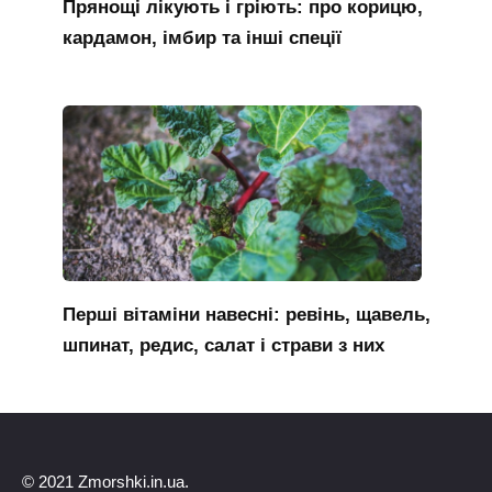
Прянощі лікують і гріють: про корицю,
кардамон, імбир та інші спеції
Перші вітаміни навесні: ревінь, щавель,
шпинат, редис, салат і страви з них
© 2021 Zmorshki.in.ua.