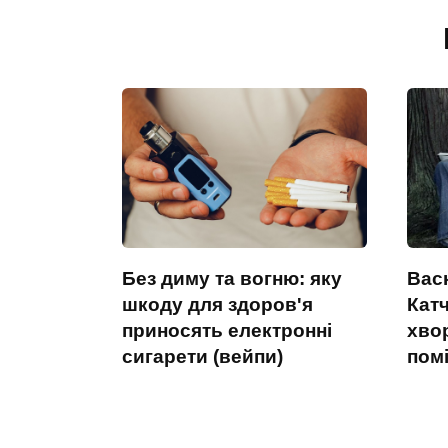
Без диму та вогню: яку
Васк
шкоду для здоров'я
Катч
приносять електронні
хвор
сигарети (вейпи)
пом