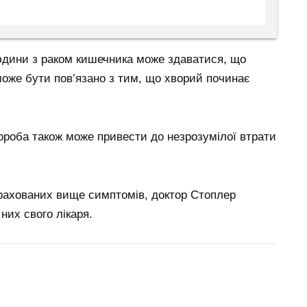
юдини з раком кишечника може здаватися, що
оже бути пов’язано з тим, що хворий починає
вороба також може привести до незрозумілої втрати
ерахованих вище симптомів, доктор Стоплер
них свого лікаря.