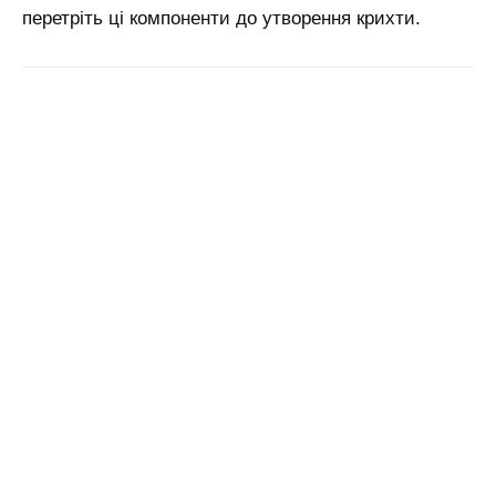
перетріть ці компоненти до утворення крихти.