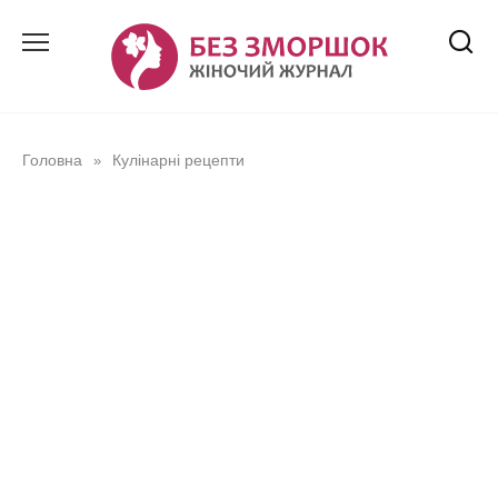
Перейти
до
вмісту
Головна
Кулінарні рецепти
»