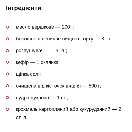
інгредієнти
масло вершкове — 200 г;
борошно пшеничне вищого сорту — 3 ст.;
розпушувач — 1 ч. л.;
кефір — 1 склянка;
щіпка солі;
очищена від кісточок вишня — 500 г;
пудра цукрова — 1 ст.;
крохмаль картопляний або кукурудзяний — 2
ст. л.