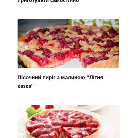
Пісочний пиріг з малиною “Літня
казка”