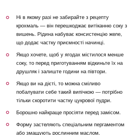
Ні в якому разі не забирайте з рецепту
крохмаль — він перешкоджає витіканню соку з
вишень. Рідина набуває консистенцію желе,
що додає частку приємності начинці.
Якщо хочете, щоб у ягодах містилося менше
соку, то перед приготуванням відкиньте їх на
друшляк і залиште години на півтори.
Якщо ви на дієті, то можна сміливо
побалувати себе такий випічкою — потрібно
тільки скоротити частку цукрової пудри.
Борошно найкраще просіяти перед замісом.
Форму застеляють спеціальним пергаментом
або змащують рослинним маслом.