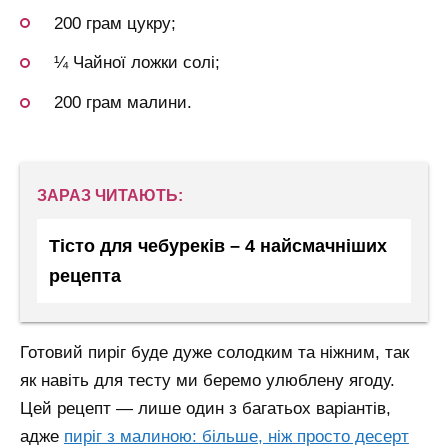
200 грам цукру;
¼ Чайної ложки солі;
200 грам малини.
ЗАРАЗ ЧИТАЮТЬ:
Тісто для чебуреків – 4 найсмачніших
рецепта
Готовий пиріг буде дуже солодким та ніжним, так
як навіть для тесту ми беремо улюблену ягоду.
Цей рецепт — лише один з багатьох варіантів,
адже
пиріг з малиною: більше, ніж просто десерт