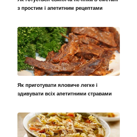
з простим і апетитним рецептами
Як приготувати яловиче легке і
здивувати всіх апетитними стравами