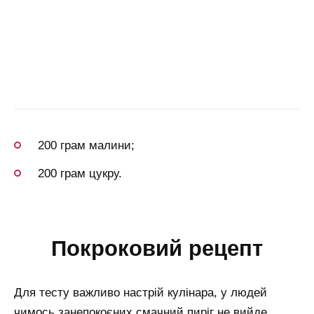
200 грам малини;
200 грам цукру.
покроковий рецепт
Для тесту важливо настрій кулінара, у людей
чимось занепокоєних смачний пиріг не вийде.