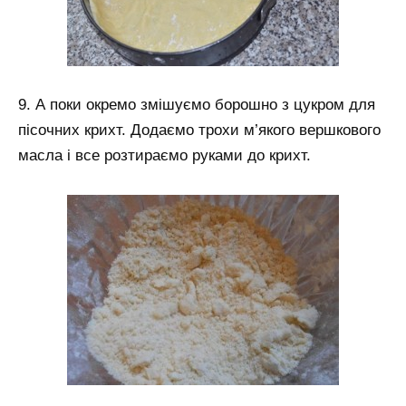
9. А поки окремо змішуємо борошно з цукром для
пісочних крихт. Додаємо трохи м’якого вершкового
масла і все розтираємо руками до крихт.