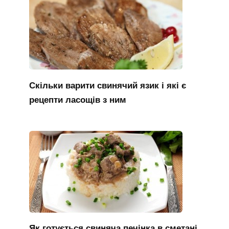
Скільки варити свинячий язик і які є
рецепти ласощів з ним
Як готується свиняча печінка в сметані