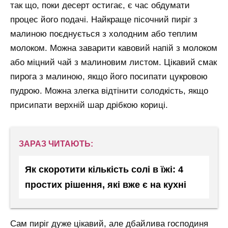
так що, поки десерт остигає, є час обдумати
процес його подачі. Найкраще пісочний пиріг з
малиною поєднується з холодним або теплим
молоком. Можна заварити кавовий напій з молоком
або міцний чай з малиновим листом. Цікавий смак
пирога з малиною, якщо його посипати цукровою
пудрою. Можна злегка відтінити солодкість, якщо
присипати верхній шар дрібкою кориці.
ЗАРАЗ ЧИТАЮТЬ:
Як скоротити кількість солі в їжі: 4
простих рішення, які вже є на кухні
Сам пиріг дуже цікавий, але дбайлива господиня