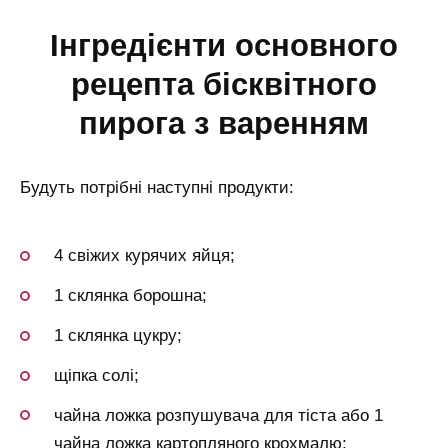
інгредієнти основного
рецепта бісквітного
пирога з варенням
Будуть потрібні наступні продукти:
4 свіжих курячих яйця;
1 склянка борошна;
1 склянка цукру;
щіпка солі;
чайна ложка розпушувача для тіста або 1
чайна ложка картопляного крохмалю;