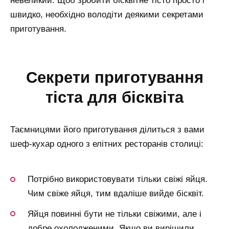
невеликий. Щоб зробити бісквітне тісто просто і
швидко, необхідно володіти деякими секретами
приготування.
секрети приготування
тіста для бісквіта
Таємницями його приготування ділиться з вами
шеф-кухар одного з елітних ресторанів столиці:
Потрібно використовувати тільки свіжі яйця.
Чим свіже яйця, тим вдаліше вийде бісквіт.
Яйця повинні бути не тільки свіжими, але і
добре охолодженими. Якщо ви вирішили