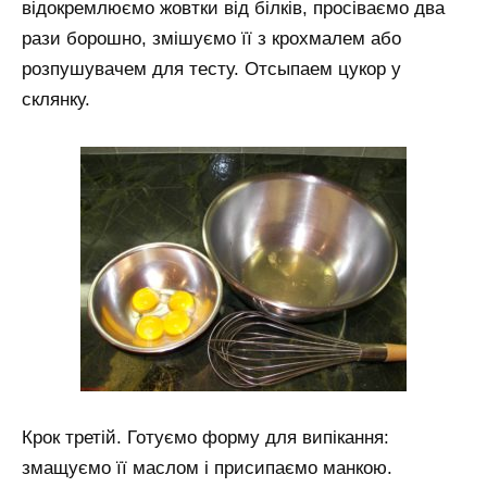
відокремлюємо жовтки від білків, просіваємо два
рази борошно, змішуємо її з крохмалем або
розпушувачем для тесту. Отсыпаем цукор у
склянку.
Крок третій. Готуємо форму для випікання:
змащуємо її маслом і присипаємо манкою.