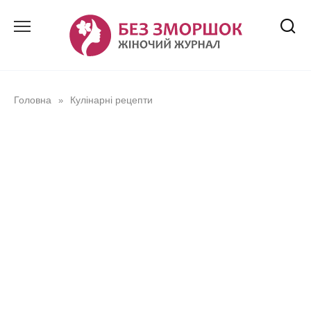
Перейти
до
вмісту
Головна
Кулінарні рецепти
»