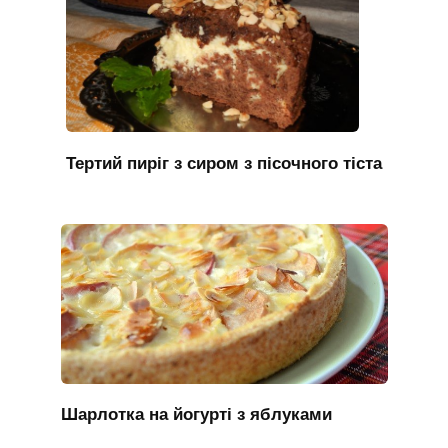
Тертий пиріг з сиром з пісочного тіста
Шарлотка на йогурті з яблуками