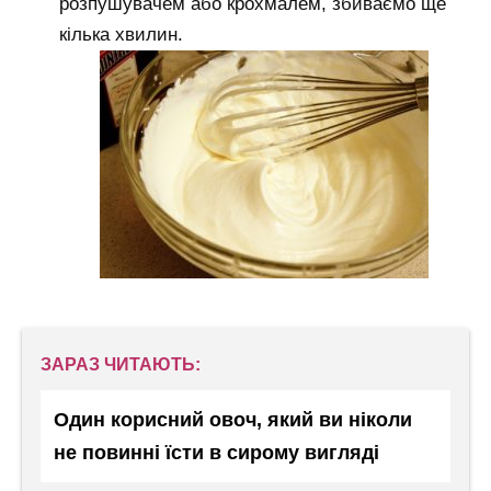
розпушувачем або крохмалем, збиваємо ще
кілька хвилин.
ЗАРАЗ ЧИТАЮТЬ:
Один корисний овоч, який ви ніколи
не повинні їсти в сирому вигляді