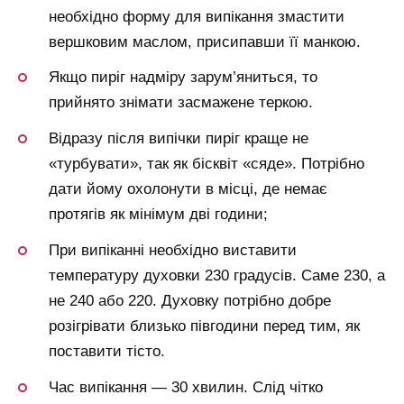
необхідно форму для випікання змастити
вершковим маслом, присипавши її манкою.
Якщо пиріг надміру зарум’яниться, то
прийнято знімати засмажене теркою.
Відразу після випічки пиріг краще не
«турбувати», так як бісквіт «сяде». Потрібно
дати йому охолонути в місці, де немає
протягів як мінімум дві години;
При випіканні необхідно виставити
температуру духовки 230 градусів. Саме 230, а
не 240 або 220. Духовку потрібно добре
розігрівати близько півгодини перед тим, як
поставити тісто.
Час випікання — 30 хвилин. Слід чітко