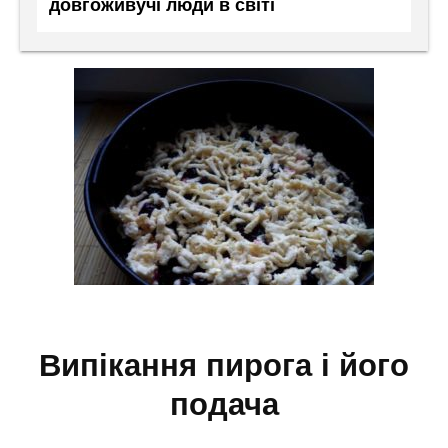
довгоживучі люди в світі
випікання пирога і його
подача