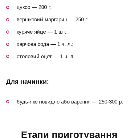
цукор — 200 г;
вершковий маргарин — 250 г;
куряче яйце — 1 шт.;
харчова сода — 1 ч. л.;
столовий оцет — 1 ч. л.
для начинки:
будь-яке повидло або варення — 250-300 р.
етапи приготування