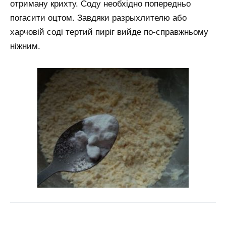
отриману крихту. Соду необхідно попередньо
погасити оцтом. Завдяки разрыхлителю або
харчовій соді тертий пиріг вийде по-справжньому
ніжним.