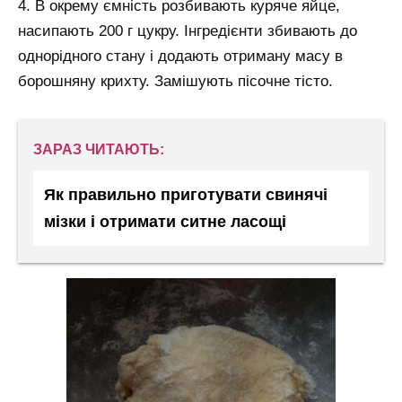
4. В окрему ємність розбивають куряче яйце,
насипають 200 г цукру. Інгредієнти збивають до
однорідного стану і додають отриману масу в
борошняну крихту. Замішують пісочне тісто.
ЗАРАЗ ЧИТАЮТЬ:
Як правильно приготувати свинячі
мізки і отримати ситне ласощі