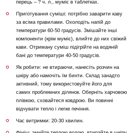
перець – ? ч. л., муміє в таблетках.
Приготування суміші: потрібно заварити каву
за всіма правилами. Охолодіть напій до
температури 60-50 градусів. Змішайте інші
компоненти (крім муміє), влийте до них свіжий
кави. Отриману суміш підігрійте на водяній
бані до температури 40-50 градусів.
Як робити: не втираючи, нанесіть розчин на
шкіру або намочіть їм бинти. Склад занадто
активний, тому використовуйте його для
самих проблемних ділянок. Оберніть харчовою
плівкою, сховайтеся ковдрою. Ви повинні
відчувати тепло і легке печіння.
Час витримки: 20-30 хвилин.
Фініш: змийте теплою водою, втирайте в шкіру