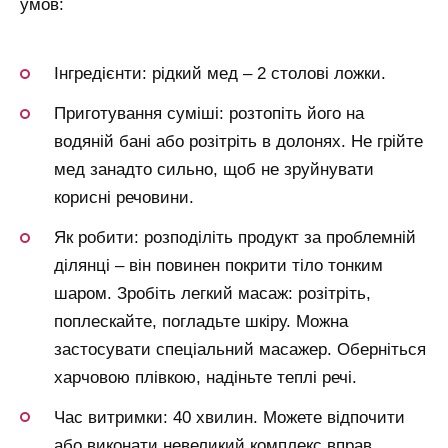
умов:
Інгредієнти: рідкий мед – 2 столові ложки.
Приготування суміші: розтопіть його на
водяній бані або розітріть в долонях. Не грійте
мед занадто сильно, щоб не зруйнувати
корисні речовини.
Як робити: розподіліть продукт за проблемній
ділянці – він повинен покрити тіло тонким
шаром. Зробіть легкий масаж: розітріть,
поплескайте, погладьте шкіру. Можна
застосувати спеціальний масажер. Оберніться
харчовою плівкою, надіньте теплі речі.
Час витримки: 40 хвилин. Можете відпочити
або виконати невеликий комплекс вправ.