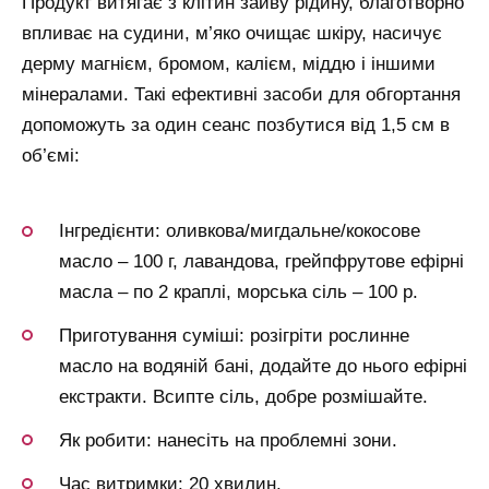
Продукт витягає з клітин зайву рідину, благотворно
впливає на судини, м’яко очищає шкіру, насичує
дерму магнієм, бромом, калієм, міддю і іншими
мінералами. Такі ефективні засоби для обгортання
допоможуть за один сеанс позбутися від 1,5 см в
об’ємі:
Інгредієнти: оливкова/мигдальне/кокосове
масло – 100 г, лавандова, грейпфрутове ефірні
масла – по 2 краплі, морська сіль – 100 р.
Приготування суміші: розігріти рослинне
масло на водяній бані, додайте до нього ефірні
екстракти. Всипте сіль, добре розмішайте.
Як робити: нанесіть на проблемні зони.
Час витримки: 20 хвилин.