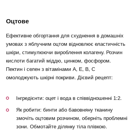
оцтове
Ефективне обгортання для схуднення в домашніх
умовах з яблучним оцтом відновлює еластичність
шкіри, стимулюючи вироблення колагену. Розчин
кислоти багатий міддю, цинком, фосфором.
Пектин і селен з вітамінами А, Е, В, С
омолоджують шкірні покриви. Дієвий рецепт:
Інгредієнти: оцет і вода в співвідношенні 1:2.
Як робити: бинти або бавовняну тканину
змочіть оцтовим розчином, оберніть проблемні
зони. Обмотайте ділянку тіла плівкою.