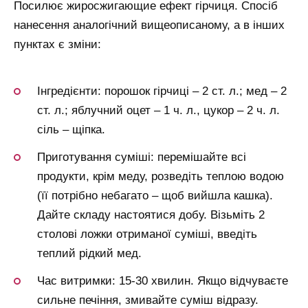
Посилює жиросжигающие ефект гірчиця. Спосіб
нанесення аналогічний вищеописаному, а в інших
пунктах є зміни:
Інгредієнти: порошок гірчиці – 2 ст. л.; мед – 2
ст. л.; яблучний оцет – 1 ч. л., цукор – 2 ч. л.
сіль – щіпка.
Приготування суміші: перемішайте всі
продукти, крім меду, розведіть теплою водою
(її потрібно небагато – щоб вийшла кашка).
Дайте складу настоятися добу. Візьміть 2
столові ложки отриманої суміші, введіть
теплий рідкий мед.
Час витримки: 15-30 хвилин. Якщо відчуваєте
сильне печіння, змивайте суміш відразу.