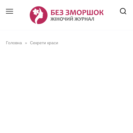
Перейти
до
вмісту
Головна
Секрети краси
»