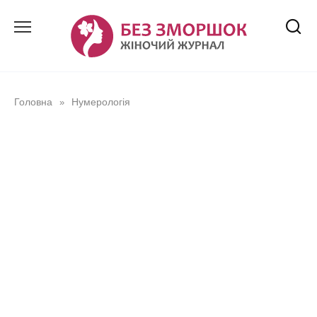
Перейти
до
вмісту
Головна
Нумерологія
»