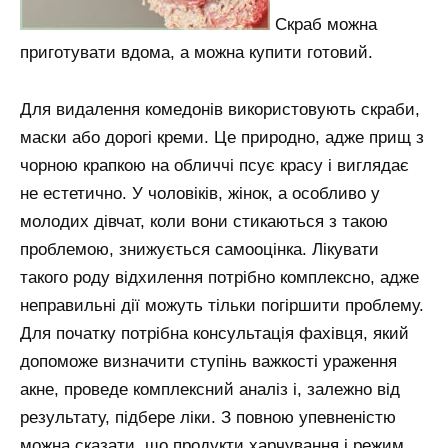
Скраб можна
приготувати вдома, а можна купити готовий.
Для видалення комедонів використовують скраби,
маски або дорогі креми. Це природно, адже прищ з
чорною крапкою на обличчі псує красу і виглядає
не естетично. У чоловіків, жінок, а особливо у
молодих дівчат, коли вони стикаються з такою
проблемою, знижується самооцінка. Лікувати
такого роду відхилення потрібно комплексно, адже
неправильні дії можуть тільки погіршити проблему.
Для початку потрібна консультація фахівця, який
допоможе визначити ступінь важкості ураження
акне, проведе комплексний аналіз і, залежно від
результату, підбере ліки. З повною упевненістю
можна сказати, що продукти харчування і режим