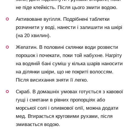
не піде клейкість. Після цього змити водою.
Активоване вугілля. Подрібнені таблетки
розчинити у воді, нанести і залишити на шкірі
(на 20 хвилин).
Желатин. В половині склянки води розвести
порошок і почекати, поки той набухне. Нагріту
на водяній бані суміш у кілька шарів наносити
на ділянки шкіри, що не покриті волоссям.
Після висихання зняти її легко.
Скраб. В домашніх умовах готується з кавової
гущі і сметани в рівних пропорціях або
морської солі і оливкової олії, можна додати
мед. Втирається круговими рухами, після
змивається водою.