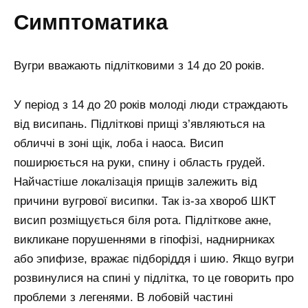
симптоматика
Вугри вважають підлітковими з 14 до 20 років.
У період з 14 до 20 років молоді люди страждають
від висипань. Підліткові прищі з’являються на
обличчі в зоні щік, лоба і наоса. Висип
поширюється на руки, спину і область грудей.
Найчастіше локалізація прищів залежить від
причини вугрової висипки. Так із-за хвороб ШКТ
висип розміщується біля рота. Підліткове акне,
викликане порушеннями в гіпофізі, наднирниках
або эпифизе, вражає підборіддя і шию. Якщо вугри
розвинулися на спині у підлітка, то це говорить про
проблеми з легенями. В лобовій частині