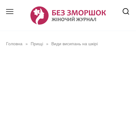
Перейти
до
вмісту
Головна
Прищі
Види висипань на шкірі
»
»