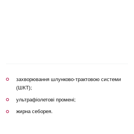
захворювання шлунково-трактовою системи
(ШКТ);
ультрафіолетові промені;
жирна себорея.