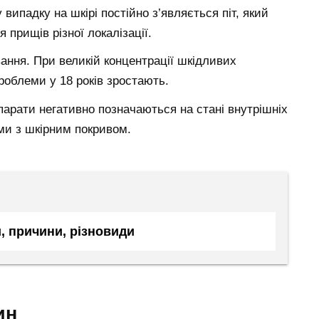
випадку на шкірі постійно з’являється піт, який
 прищів різної локалізації.
ання. При великій концентрації шкідливих
проблеми у 18 років зростають.
епарати негативно позначаються на стані внутрішніх
еми з шкірним покривом.
и, причини, різновиди
ин