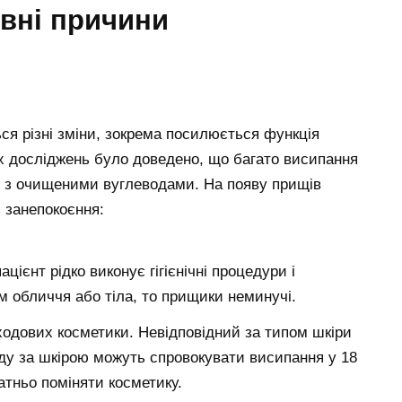
овні причини
ься різні зміни, зокрема посилюється функція
х досліджень було доведено, що багато висипання
ні з очищеними вуглеводами. На появу прищів
 занепокоєння:
цієнт рідко виконує гігієнічні процедури і
м обличчя або тіла, то прищики неминучі.
ходових косметики. Невідповідний за типом шкіри
яду за шкірою можуть спровокувати висипання у 18
атньо поміняти косметику.