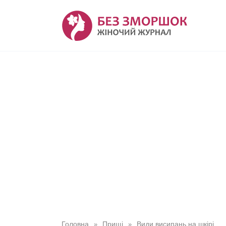
Перейти
до
вмісту
Головна
Прищі
Види висипань на шкірі
»
»