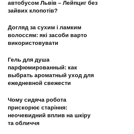
автобусом Львів – Лейпциг без
зайвих клопотів?
Догляд за сухим і ламким
волоссям: які засоби варто
використовувати
Гель для душа
парфюмированный: как
выбрать ароматный уход для
ежедневной свежести
Чому сидяча робота
прискорює старіння:
неочевидний вплив на шкіру
та обличчя