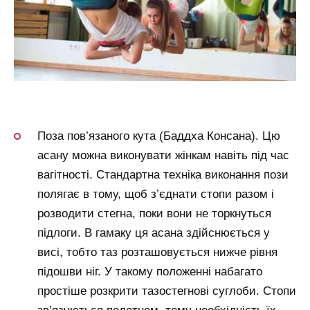
Поза пов’язаного кута (Баддха Консана). Цю
асану можна виконувати жінкам навіть під час
вагітності. Стандартна техніка виконання пози
полягає в тому, щоб з’єднати стопи разом і
розводити стегна, поки вони не торкнуться
підлоги. В гамаку ця асана здійснюється у
висі, тобто таз розташовується нижче рівня
підошви ніг. У такому положенні набагато
простіше розкрити тазостегнові суглоби. Стопи