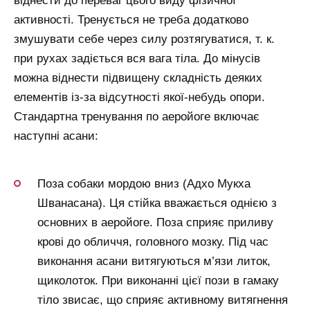
віднести до переваг цього виду фізичної
активності. Тренується не треба додатково
змушувати себе через силу розтягуватися, т. к.
при рухах задіється вся вага тіла. До мінусів
можна віднести підвищену складність деяких
елементів із-за відсутності якої-небудь опори.
Стандартна тренування по аеройоге включає
наступні асани:
Поза собаки мордою вниз (Адхо Мукха
Шванасана). Ця стійка вважається однією з
основних в аеройоге. Поза сприяє приливу
крові до обличчя, головного мозку. Під час
виконання асани витягуються м’язи литок,
щиколоток. При виконанні цієї пози в гамаку
тіло звисає, що сприяє активному витягнення