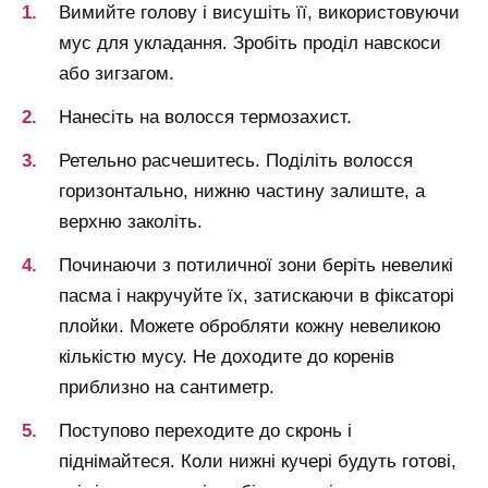
Вимийте голову і висушіть її, використовуючи
мус для укладання. Зробіть проділ навскоси
або зигзагом.
Нанесіть на волосся термозахист.
Ретельно расчешитесь. Поділіть волосся
горизонтально, нижню частину залиште, а
верхню заколіть.
Починаючи з потиличної зони беріть невеликі
пасма і накручуйте їх, затискаючи в фіксаторі
плойки. Можете обробляти кожну невеликою
кількістю мусу. Не доходите до коренів
приблизно на сантиметр.
Поступово переходите до скронь і
піднімайтеся. Коли нижні кучері будуть готові,