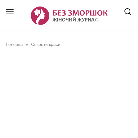
Перейти
до
вмісту
Головна
Секрети краси
»