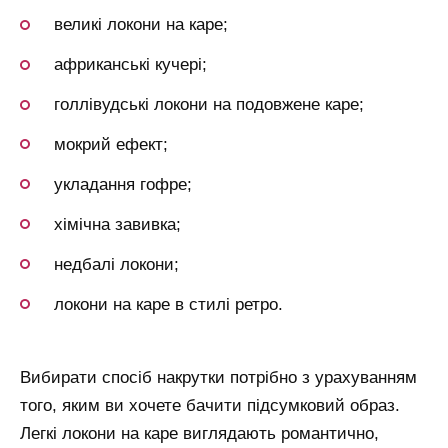
великі локони на каре;
африканські кучері;
голлівудські локони на подовжене каре;
мокрий ефект;
укладання гофре;
хімічна завивка;
недбалі локони;
локони на каре в стилі ретро.
Вибирати спосіб накрутки потрібно з урахуванням
того, яким ви хочете бачити підсумковий образ.
Легкі локони на каре виглядають романтично,