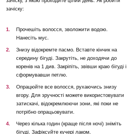
зачіску, з якою проходите цілий день. Як робити
зачіску:
Прочешіть волосся, зволожити водою.
Нанесіть мус.
Знизу відокремте пасмо. Вставте кінчик на
середину бігуді. Закрутіть, не доходячи до
коренів на 1 див. Закріпіть, звівши краю бігуді і
сформувавши петлю.
Опрацюйте все волосся, рухаючись знизу
вгору. Для зручності можете використовувати
затискачі, відокремлюючи зони, які поки не
потрібно опрацьовувати.
Через кілька годин (краще після ночі) зніміть
бігуді. Зафіксуйте кучері лаком.