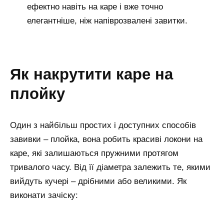
ефектно навіть на каре і вже точно
елегантніше, ніж напіврозвалені завитки.
як накрутити каре на
плойку
Один з найбільш простих і доступних способів
завивки – плойка, вона робить красиві локони на
каре, які залишаються пружними протягом
тривалого часу. Від її діаметра залежить те, якими
вийдуть кучері – дрібними або великими. Як
виконати зачіску: