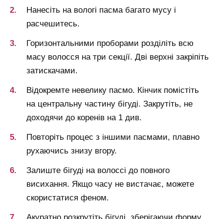
Нанесіть на вологі пасма багато мусу і
расчешитесь.
Горизонтальними проборами розділіть всю
масу волосся на три секції. Дві верхні закріпіть
затискачами.
Відокремте невелику пасмо. Кінчик помістіть
на центральну частину бігуді. Закрутіть, не
доходячи до коренів на 1 див.
Повторіть процес з іншими пасмами, плавно
рухаючись знизу вгору.
Залиште бігуді на волоссі до повного
висихання. Якщо часу не вистачає, можете
скористатися феном.
Акуратно розкрутіть бігуді, зберігаючи форму