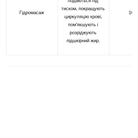
подаються під
тиском, покращують
Гідромасаж
10-1
циркуляцію крові,
пом’якшують і
розріджують
підшкірний жир.