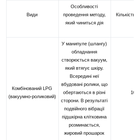
Особливості
Види
проведення методу,
Кількість 
який чиниться дія
У манипуле (шлангу)
обладнання
створюється вакуум,
який втягує шкіру.
Всередині неї
вбудовані ролики, що
Комбінований LPG
обертаються в різні
10-1
(вакуумно-роликовий)
сторони. В результаті
подвійного вібрації
підшкірна клітковина
розминається,
жировий прошарок