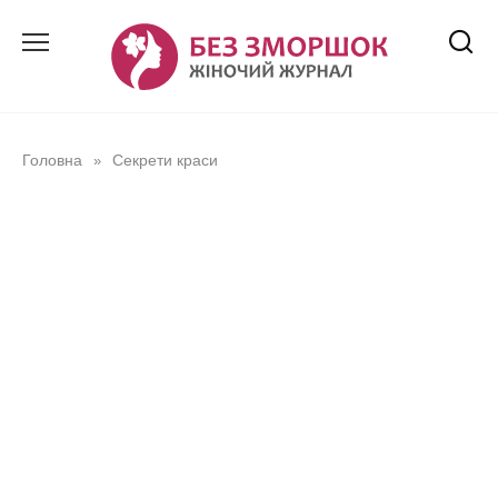
Перейти
до
вмісту
Головна
Секрети краси
»