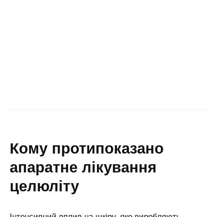
кому протипоказано
апаратне лікування
целюліту
Інтенсивний вплив на шкіру, яке виробляють