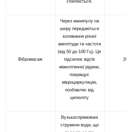
спалюється.
Через манипулу на
шкіру передаються
коливання різної
амплітуди та частоти
(від 50 до 100 Гц). Це
Вібромасаж
підсилює відтік
20-3
міжклітинної рідини,
покращує
мікроциркуляцію,
позбавляє від
целюліту
Вузькоспрямовані
струменя води, що