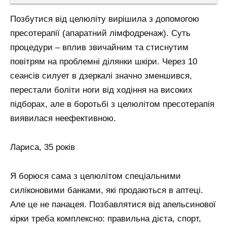
Позбутися від целюліту вирішила з допомогою
пресотерапії (апаратний лімфодренаж). Суть
процедури – вплив звичайним та стиснутим
повітрям на проблемні ділянки шкіри. Через 10
сеансів силует в дзеркалі значно зменшився,
перестали боліти ноги від ходіння на високих
підборах, але в боротьбі з целюлітом пресотерапія
виявилася неефективною.
Лариса, 35 років
Я борюся сама з целюлітом спеціальними
силіконовими банками, які продаються в аптеці.
Але це не панацея. Позбавлятися від апельсинової
кірки треба комплексно: правильна дієта, спорт,