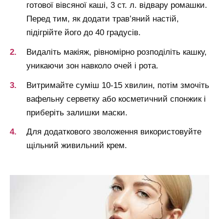
готової вівсяної каші, 3 ст. л. відвару ромашки.
Перед тим, як додати трав’яний настій,
підігрійте його до 40 градусів.
Видаліть макіяж, рівномірно розподіліть кашку,
уникаючи зон навколо очей і рота.
Витримайте суміш 10-15 хвилин, потім змочіть
вафельну серветку або косметичний спонжик і
приберіть залишки маски.
Для додаткового зволоження використовуйте
щільний живильний крем.