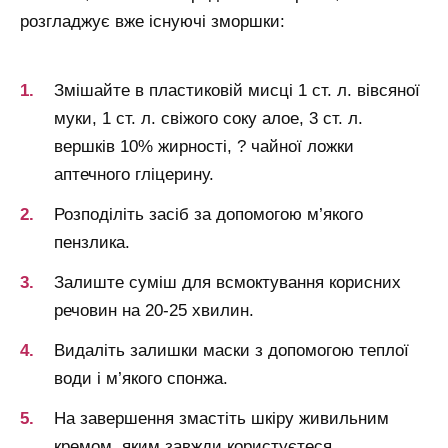
розгладжує вже існуючі зморшки:
Змішайте в пластиковій мисці 1 ст. л. вівсяної
муки, 1 ст. л. свіжого соку алое, 3 ст. л.
вершків 10% жирності, ? чайної ложки
аптечного гліцерину.
Розподіліть засіб за допомогою м’якого
пензлика.
Залиште суміш для всмоктування корисних
речовин на 20-25 хвилин.
Видаліть залишки маски з допомогою теплої
води і м’якого спонжа.
На завершення змастіть шкіру живильним
кремом, яким завжди користуєтеся.