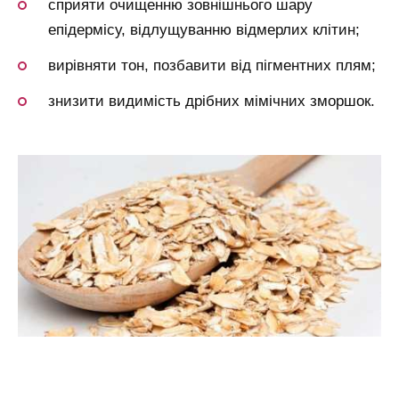
сприяти очищенню зовнішнього шару
епідермісу, відлущуванню відмерлих клітин;
вирівняти тон, позбавити від пігментних плям;
знизити видимість дрібних мімічних зморшок.