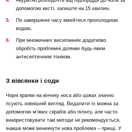
Акуратно розподіліть від підборіддя до чола за
допомогою кисті, залиште на 15 хвилин.
По завершенні часу вмийтеся прохолодною
водою.
При множинних висипаннях додатково
обробіть проблемні ділянки будь-яким
антисептичним тоніком.
з вівсянки і соди
Чорні крапки на кінчику носа або щоках значно
псують зовнішній вигляд. Видалити їх можна за
допомогою м’яких скрабів або пілінгу, але часто
використовувати такі методи не рекомендується,
інакше може виникнути нова проблема – прищі. У