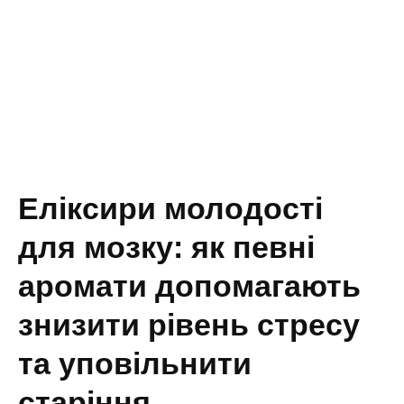
Еліксири молодості
для мозку: як певні
аромати допомагають
знизити рівень стресу
та уповільнити
старіння