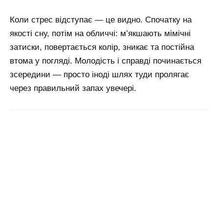
Коли стрес відступає — це видно. Спочатку на
якості сну, потім на обличчі: м’якшають мімічні
затиски, повертається колір, зникає та постійна
втома у погляді. Молодість і справді починається
зсередини — просто іноді шлях туди пролягає
через правильний запах увечері.