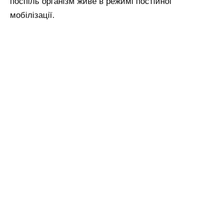
поспіль організм живе в режимі постійної
мобілізації.