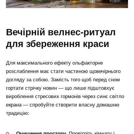
вечірній велнес-ритуал
для збереження краси
Для максимального ефекту ольфакторне
розслаблення має стати частиною щовечірнього
догляду за собою. Замість того щоб перед сном
гортати стрічку новин — що лише підштовхує
вироблення стресових гормонів через синє світло
екрана — спробуйте створити власну домашню
традицію:
Очищення простору.
Провітріть кімнату і