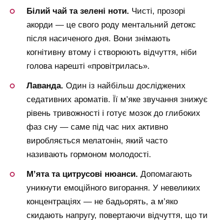
Білий чай та зелені ноти.
Чисті, прозорі
акорди — це свого роду ментальний детокс
після насиченого дня. Вони знімають
когнітивну втому і створюють відчуття, ніби
голова нарешті «провітрилась».
Лаванда.
Один із найбільш досліджених
седативних ароматів. Її м’яке звучання знижує
рівень тривожності і готує мозок до глибоких
фаз сну — саме під час них активно
виробляється мелатонін, який часто
називають гормоном молодості.
М’ята та цитрусові нюанси.
Допомагають
уникнути емоційного вигорання. У невеликих
концентраціях — не бадьорять, а м’яко
скидають напругу, повертаючи відчуття, що ти