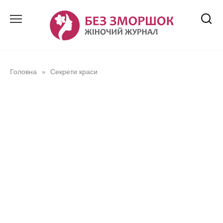
Перейти
до
вмісту
Головна
Секрети краси
»