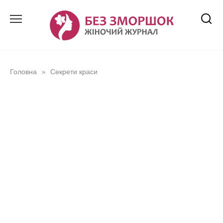
Перейти
до
вмісту
Головна
Секрети краси
»