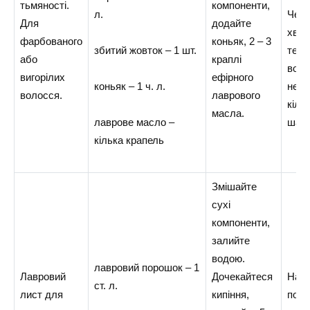
тьмяності.
компоненти,
л.
Чере
Для
додайте
хвил
фарбованого
коньяк, 2 – 3
збитий жовток – 1 шт.
теп
або
краплі
водо
вигорілих
ефірного
коньяк – 1 ч. л.
неве
волосся.
лаврового
кіль
масла.
лаврове масло –
шам
кілька крапель
Змішайте
сухі
компоненти,
залийте
водою.
лавровий порошок – 1
Лавровий
Дочекайтеся
Нано
ст. л.
лист для
кипіння,
по в