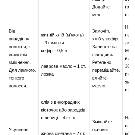
Додайте
годи
мед.
шам
Нано
Від
Замочіть
житній хліб (м’якоть)
на ко
випадіння
хліб у кефірі.
– 3 шматки
локо
волосся, з
Залиште на
кефір – 0,5 л
Мас
ефектом
півгодини.
витр
зміцнення.
Ретельно
лаврове масло – 1 ст.
30 х
Для ламкого,
перемішайте,
ложка
післ
тонкого
влийте
зми
волосся.
масло.
шам
олія з виноградних
кісточок або зародків
пшениці – 4 ст. л.
Нано
Змішайте
воло
Усунення
основні
жирна сметана – 2 ст.
корі