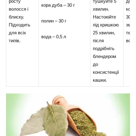
росту
тушкуйте 5
довж
кора дуба – 30 г
волосся і
хвилин.
коре
блиску.
Настоюйте
30 х
полин – 30 г
Підходить
під кришкою
змит
для всіх
25 хвилин,
теп
вода – 0,5 л
типів.
після
водо
подрібніть
блендером
до
консистенції
кашки.