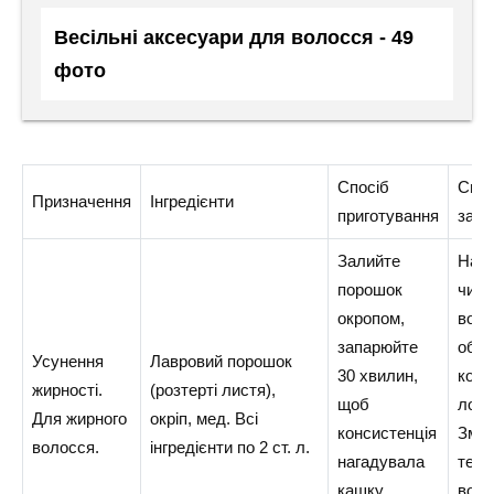
Весільні аксесуари для волосся - 49
фото
Спосіб
Спос
Призначення
Інгредієнти
приготування
заст
Залийте
Нане
порошок
чист
окропом,
воло
запарюйте
обр
Усунення
Лавровий порошок
30 хвилин,
корін
жирності.
(розтерті листя),
щоб
локо
Для жирного
окріп, мед. Всі
консистенція
Змив
волосся.
інгредієнти по 2 ст. л.
нагадувала
теп
кашку.
водо