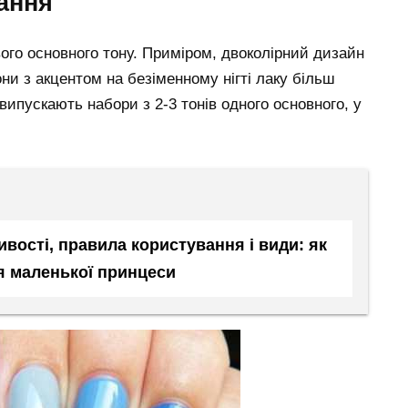
ання
вого основного тону. Приміром, двоколірний дизайн
ни з акцентом на безіменному нігті лаку більш
випускають набори з 2-3 тонів одного основного, у
вості, правила користування і види: як
я маленької принцеси