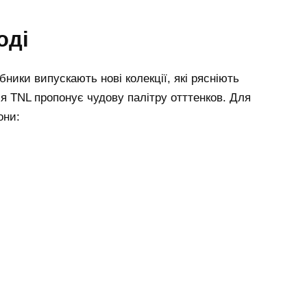
оді
ники випускають нові колекції, які рясніють
ія TNL пропонує чудову палітру отттенков. Для
они: