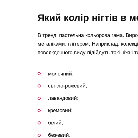
який колір нігтів в м
В тренді пастельна кольорова гама. Вироб
металіками, глітером. Наприклад, колекц
повсякденного виду підійдуть такі ніжні т
молочний;
світло-рожевий;
лавандовий;
кремовий;
білий;
бежевий.