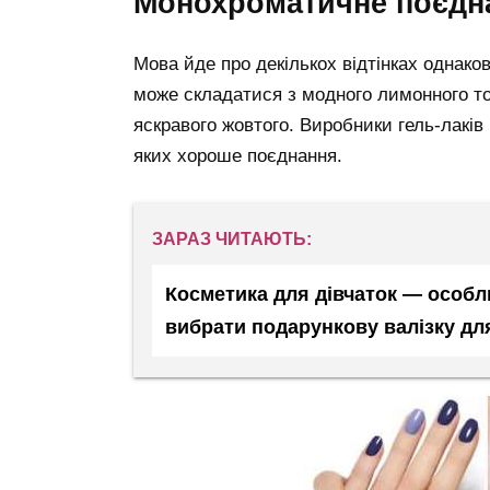
монохроматичне поєдн
Мова йде про декількох відтінках однако
може складатися з модного лимонного то
яскравого жовтого. Виробники гель-лаків 
яких хороше поєднання.
ЗАРАЗ ЧИТАЮТЬ:
Косметика для дівчаток — особли
вибрати подарункову валізку дл