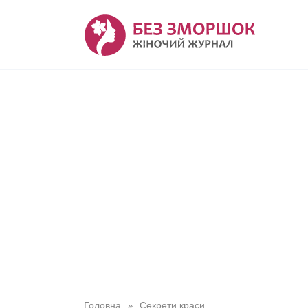
Перейти
до
вмісту
Головна
Секрети краси
»