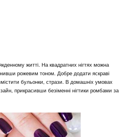
сякденному житті. На квадратних нігтях можна
ітнивши рожевим тоном. Добре додати яскраві
змістити бульонки, стрази. В домашніх умовах
зайн, прикрасивши безіменні нігтики ромбами за