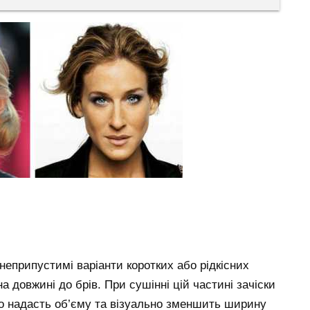
еприпустимі варіанти коротких або рідкісних
а довжині до брів. При сушінні цій частині зачіски
о надасть об’єму та візуально зменшить ширину