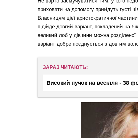
Не варто засмучуватися тим, у кого нед
приховати на допомогу прийдуть густі чі
Власницям цієї аристократичної частини
підійде довгий варіант, покладений на бі
великий лоб у дівчини можна розділено
варіант добре поєднується з довгим вол
ЗАРАЗ ЧИТАЮТЬ:
Високий пучок на весілля - 38 ф