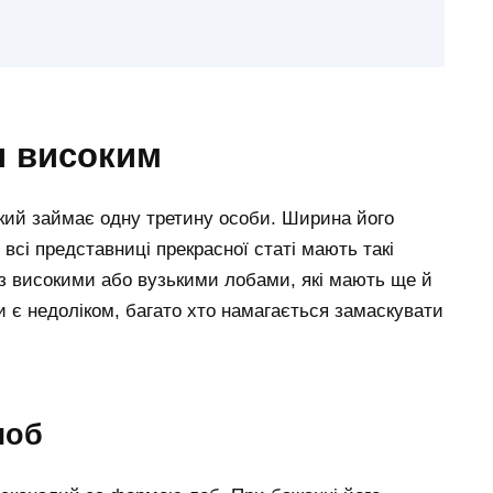
я високим
кий займає одну третину особи. Ширина його
всі представниці прекрасної статі мають такі
і з високими або вузькими лобами, які мають ще й
 є недоліком, багато хто намагається замаскувати
лоб