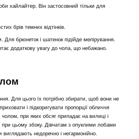
оби хайлайтер. Він застосовний тільки для
стих брів темних відтінків.
. Для брюнеток і шатенок підійде мелірування.
ртає додаткову увагу до чола, що небажано.
олом
ня. Для цього їх потрібно збирати, щоб вони не
 приховати і підкоригувати пропорції обличчя
 чолом, при яких обсяг припадає на вилиці і
и при цьому збоку. Дівчатам з опуклими лобами
и виглядають недоречно і негармонійно.