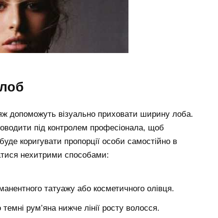
 лоб
кіяж допоможуть візуально приховати ширину лоба.
проводити під контролем професіонала, щоб
буде коригувати пропорції особи самостійно в
атися нехитрими способами:
манентного татуажу або косметичного олівця.
темні рум’яна нижче лінії росту волосся.