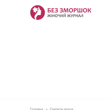
Перейти
до
вмісту
Головна
Секрети краси
»