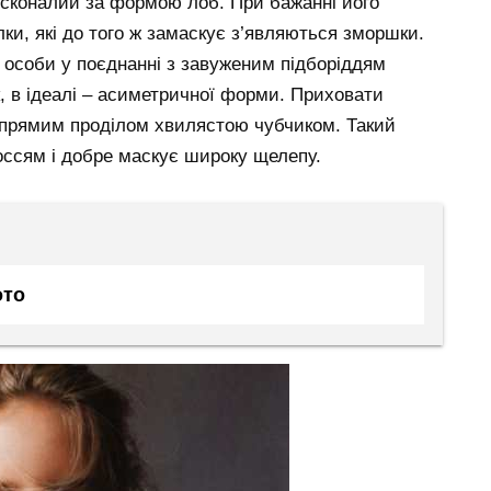
осконалий за формою лоб. При бажанні його
лки, які до того ж замаскує з’являються зморшки.
 особи у поєднанні з завуженим підборіддям
к, в ідеалі – асиметричної форми. Приховати
ї прямим проділом хвилястою чубчиком. Такий
оссям і добре маскує широку щелепу.
ото