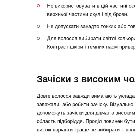
Не використовувати в цій частині ос
верхньої частини скул і під брови.
Не допускати занадто тонких або тов
Для волосся вибирати світлі кольори
Контраст шкіри і темних пасм приве
зачіски з високим ч
Довге волосся завжди вимагають укладан
заважали, або робити зачіску. Візуально
допоможуть зачіски для дівчат з високим
область підборіддя. Проділ повинен бут
високі варіанти краще не вибирати – вон