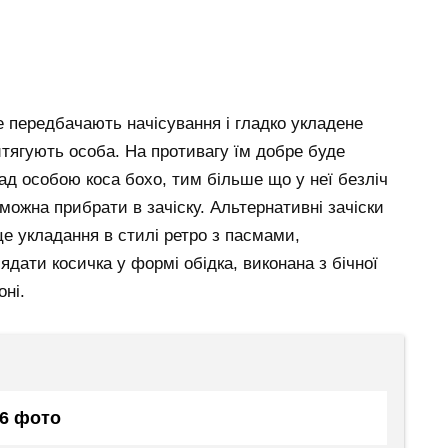
е передбачають начісування і гладко укладене
итягують особа. На противагу їм добре буде
ад особою коса бохо, тим більше що у неї безліч
можна прибрати в зачіску. Альтернативні зачіски
це укладання в стилі ретро з пасмами,
дати косичка у формі обідка, виконана з бічної
оні.
36 фото