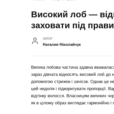
Високий лоб — відм
заховати під прав
АВТОР
Наталия Ніколайчук
Велика лобова частина здавна вважалася
зараз дівчата відносять високий лоб до 
допомогою стрижок і зачісок. Однак це 
цей недолік і підкоригувати пропорції. В
відтінку волосся. Власницям великих чорт
як в цілому образ виглядає гармонійно і