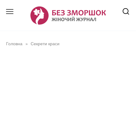
Перейти
до
вмісту
Головна
Секрети краси
»