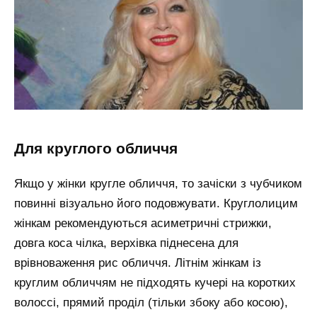
для круглого обличчя
Якщо у жінки кругле обличчя, то зачіски з чубчиком
повинні візуально його подовжувати. Круглолицим
жінкам рекомендуються асиметричні стрижки,
довга коса чілка, верхівка піднесена для
врівноваження рис обличчя. Літнім жінкам із
круглим обличчям не підходять кучері на коротких
волоссі, прямий проділ (тільки збоку або косою),