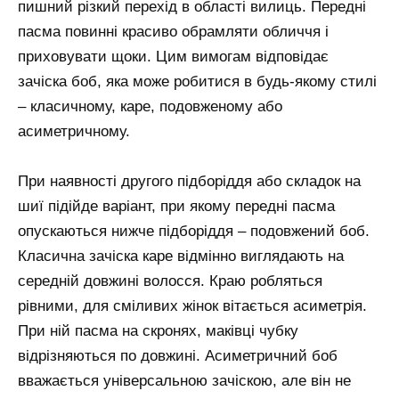
пишний різкий перехід в області вилиць. Передні
пасма повинні красиво обрамляти обличчя і
приховувати щоки. Цим вимогам відповідає
зачіска боб, яка може робитися в будь-якому стилі
– класичному, каре, подовженому або
асиметричному.
При наявності другого підборіддя або складок на
шиї підійде варіант, при якому передні пасма
опускаються нижче підборіддя – подовжений боб.
Класична зачіска каре відмінно виглядають на
середній довжині волосся. Краю робляться
рівними, для сміливих жінок вітається асиметрія.
При ній пасма на скронях, маківці чубку
відрізняються по довжині. Асиметричний боб
вважається універсальною зачіскою, але він не