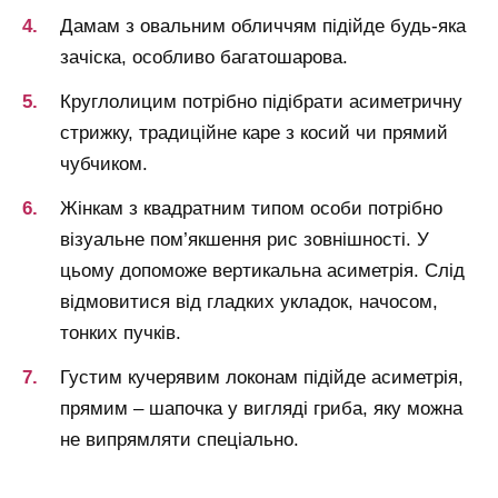
Дамам з овальним обличчям підійде будь-яка
зачіска, особливо багатошарова.
Круглолицим потрібно підібрати асиметричну
стрижку, традиційне каре з косий чи прямий
чубчиком.
Жінкам з квадратним типом особи потрібно
візуальне пом’якшення рис зовнішності. У
цьому допоможе вертикальна асиметрія. Слід
відмовитися від гладких укладок, начосом,
тонких пучків.
Густим кучерявим локонам підійде асиметрія,
прямим – шапочка у вигляді гриба, яку можна
не випрямляти спеціально.