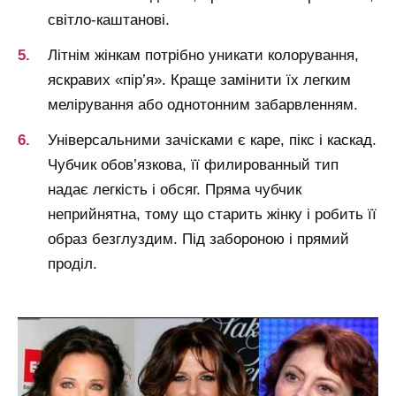
світло-каштанові.
Літнім жінкам потрібно уникати колорування,
яскравих «пір’я». Краще замінити їх легким
мелірування або однотонним забарвленням.
Універсальними зачісками є каре, пікс і каскад.
Чубчик обов’язкова, її филированный тип
надає легкість і обсяг. Пряма чубчик
неприйнятна, тому що старить жінку і робить її
образ безглуздим. Під забороною і прямий
проділ.