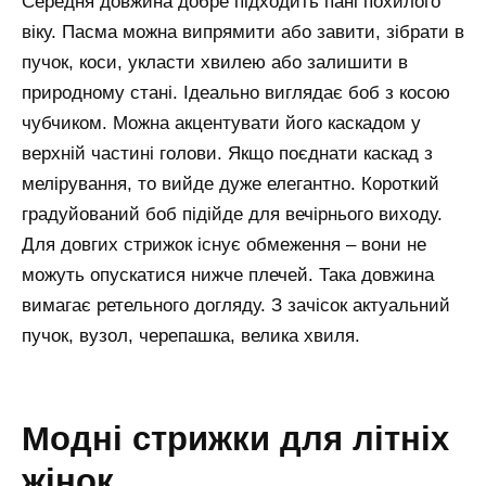
Середня довжина добре підходить пані похилого
віку. Пасма можна випрямити або завити, зібрати в
пучок, коси, укласти хвилею або залишити в
природному стані. Ідеально виглядає боб з косою
чубчиком. Можна акцентувати його каскадом у
верхній частині голови. Якщо поєднати каскад з
мелірування, то вийде дуже елегантно. Короткий
градуйований боб підійде для вечірнього виходу.
Для довгих стрижок існує обмеження – вони не
можуть опускатися нижче плечей. Така довжина
вимагає ретельного догляду. З зачісок актуальний
пучок, вузол, черепашка, велика хвиля.
модні стрижки для літніх
жінок