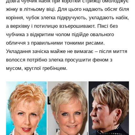
Довга чубчик набік при короткій стрижці омолоджує
жінку в літньому віці. Для цього надають обсяг біля
коріння, чубок злегка підкручують, укладають набік,
а верхівку і потилицю взъерошивают. Піксі без
чубчика з відкритим чолом підійде овального
обличчя з правильними тонкими рисами.
Укладання зачіска майже не вимагає – після миття
волосся потрібно злегка просушити феном з
мусом, круглої гребінцем.