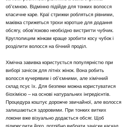
об’ємною. Відмінно підійде для тонких волосся
класичне каре. Краї стрижки робляться рівними,
маківка стрижеться трохи коротше для додання
обсягу, обов’язково необхідно вистригти чубчик.
Круглолицим жінкам краще зробити косу чубок і
розділити волосся на бічний проділ.
Хімічна завивка користується популярністю при
виборі зачісок для літніх жінок. Вона робить
волосся кучерявим і об’ємними, але хімічний
склад псує їх. Для безпеки можна користуватися
біохімією – на основі натуральних інгредієнтів.
Процедура коштує дорожче звичайної, але волосся
залишаються здоровими. При тонких витких
локони вже візуально додається обсяг. Щоб
підкреслити його, потрібно вибрати зачіски каскад