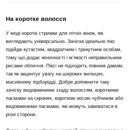
на коротке волосся
У моді короткі стрижки для літніх жінок, які
виглядають універсально. Зачіска ідеально пікс
підійде кутастим, квадратним і трикутним особам,
тому що додає жіночності і м’якості неправильним
рисами обличчя. Піксі не підходить повним дамам,
так як акцентує увагу на широких вилицях,
масивному підборідді. Добре доповнити таку
зачіску видовженими ззаду волоссям, короткими
пасмами на скронях, короткою косою чубчиком або
видовженими пасмами, які можуть завиватися в
різні сторони.