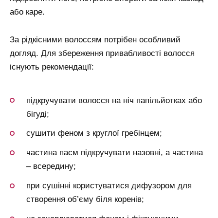
або каре.
За рідкісними волоссям потрібен особливий
догляд. Для збереження привабливості волосся
існують рекомендації:
підкручувати волосся на ніч папільйотках або
бігуді;
сушити феном з круглої гребінцем;
частина пасм підкручувати назовні, а частина
– всередину;
при сушінні користуватися дифузором для
створення об’єму біля коренів;