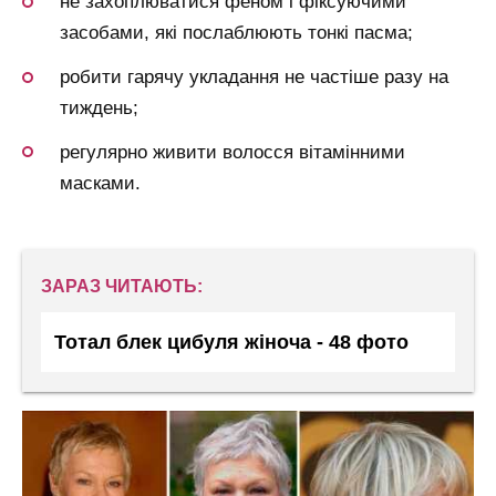
не захоплюватися феном і фіксуючими
засобами, які послаблюють тонкі пасма;
робити гарячу укладання не частіше разу на
тиждень;
регулярно живити волосся вітамінними
масками.
ЗАРАЗ ЧИТАЮТЬ:
Тотал блек цибуля жіноча - 48 фото