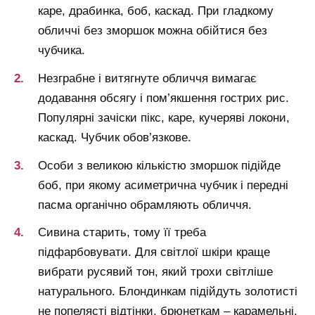
каре, драбинка, боб, каскад. При гладкому
обличчі без зморшок можна обійтися без
чубчика.
Незграбне і витягнуте обличчя вимагає
додавання обсягу і пом’якшення гострих рис.
Популярні зачіски пікс, каре, кучеряві локони,
каскад. Чубчик обов’язкове.
Особи з великою кількістю зморшок підійде
боб, при якому асиметрична чубчик і передні
пасма органічно обрамляють обличчя.
Сивина старить, тому її треба
підфарбовувати. Для світлої шкіри краще
вибрати русявий тон, який трохи світліше
натурального. Блондинкам підійдуть золотисті
не попелясті відтінки, брюнеткам – карамельні,