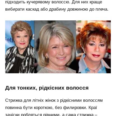
підходить кучерявому волоссю. Для них краще
вибирати каскад або драбину довжиною до плеча.
для тонких, рідкісних волосся
Стрижка для літніх жінок з рідкісними волоссям
повинна бути короткою, без филировки. Краї
зачіски робляться рівними, а сама стрижка –