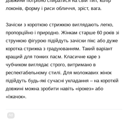
довжини потрібно спиратися на свій тип, колір
локонів, форму і риси обличчя, зріст, вага.
Зачіски з короткою стрижкою виглядають легко,
пропорційно і природно. Жінкам старше 60 років зі
стрункою фігурою підійдуть зачіски пікс або дуже
коротка стрижка з градуюванням. Такий варіант
кращий для тонких пасм. Класичне каре з
чубчиком виглядає строго, витримано в
респектабельному стилі. Для моложавих жінок
підійдуть будь-які сучасні укладання – на короткій
довжині можна зробити навіть «ірокез» або
«їжачок».
Ad