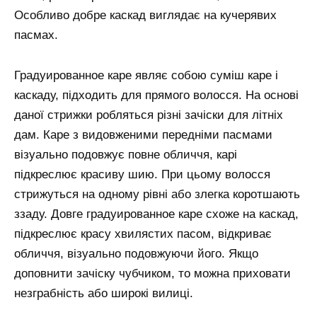
Особливо добре каскад виглядає на кучерявих
пасмах.
Градуированное каре являє собою суміш каре і
каскаду, підходить для прямого волосся. На основі
даної стрижки робляться різні зачіски для літніх
дам. Каре з видовженими передніми пасмами
візуально подовжує повне обличчя, карі
підкреслює красиву шию. При цьому волосся
стрижуться на одному рівні або злегка коротшають
ззаду. Довге градуированное каре схоже на каскад,
підкреслює красу хвилястих пасом, відкриває
обличчя, візуально подовжуючи його. Якщо
доповнити зачіску чубчиком, то можна приховати
незграбність або широкі вилиці.