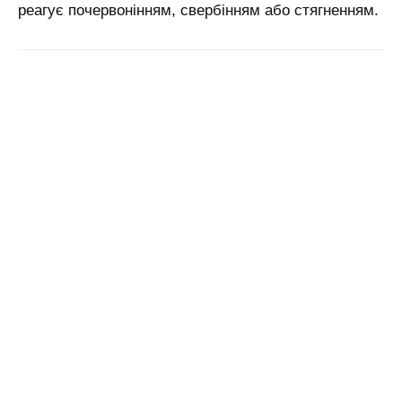
реагує почервонінням, свербінням або стягненням.