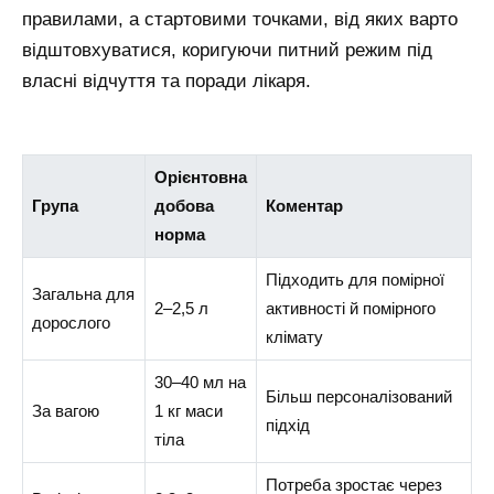
правилами, а стартовими точками, від яких варто
відштовхуватися, коригуючи питний режим під
власні відчуття та поради лікаря.
Орієнтовна
Група
добова
Коментар
норма
Підходить для помірної
Загальна для
2–2,5 л
активності й помірного
дорослого
клімату
30–40 мл на
Більш персоналізований
За вагою
1 кг маси
підхід
тіла
Потреба зростає через