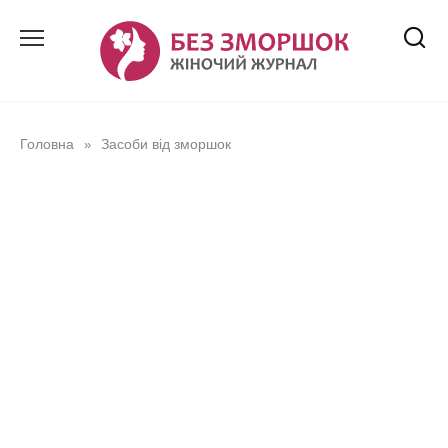
Перейти
до
вмісту
Головна
Засоби від зморшок
»