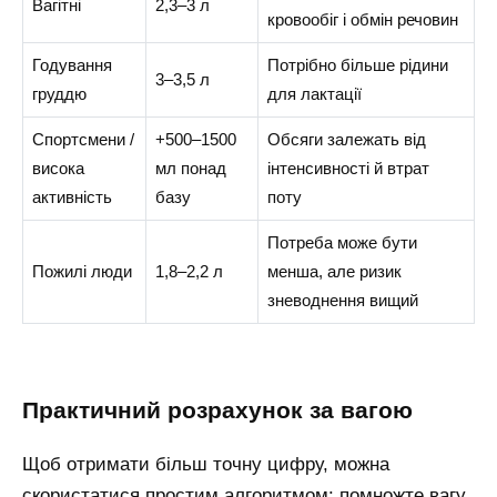
Вагітні
2,3–3 л
кровообіг і обмін речовин
Годування
Потрібно більше рідини
3–3,5 л
груддю
для лактації
Спортсмени /
+500–1500
Обсяги залежать від
висока
мл понад
інтенсивності й втрат
активність
базу
поту
Потреба може бути
Пожилі люди
1,8–2,2 л
менша, але ризик
зневоднення вищий
практичний розрахунок за вагою
Щоб отримати більш точну цифру, можна
скористатися простим алгоритмом: помножте вагу