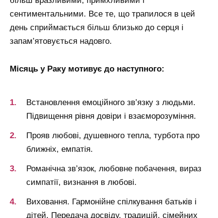
більш вразливими, примхливими і
сентиментальними.
Все те, що трапилося в цей
день сприймається більш близько до серця і
запам’ятовується надовго.
Місяць у Раку мотивує до наступного:
Встановлення емоційного зв’язку з людьми.
Підвищення рівня довіри і взаєморозуміння.
Прояв любові, душевного тепла, турбота про
ближніх, емпатія.
Романічна зв’язок, любовне побачення, вираз
симпатії, визнання в любові.
Виховання.
Гармонійне спілкування батьків і
дітей.
Передача досвіду, традицій, сімейних