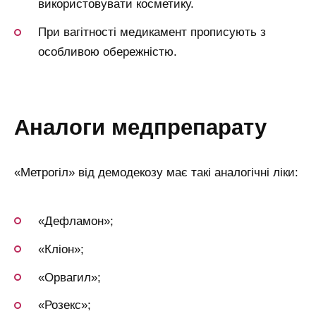
використовувати косметику.
При вагітності медикамент прописують з
особливою обережністю.
аналоги медпрепарату
«Метрогіл» від демодекозу має такі аналогічні ліки:
«Дефламон»;
«Кліон»;
«Орвагил»;
«Розекс»;