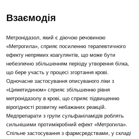
взаємодія
Метронідазол, який є діючою речовиною
«Метрогила», сприяє посиленню терапевтичного
ефекту непрямих коагулянтів, що може бути
небезпечно збільшенням періоду утворення білка,
що бере участь у процесі згортання крові.
Одночасне застосування описуваного ліки з
«Циметидином» сприяє збільшенню рівня
метронідазолу в крові, що сприяє підвищенню
вірогідності розвитку небажаних реакцій.
Медпрепарати з групи сульфаніламідів роблять
сильнішими протимікробний ефект «Метрогила».
Спільне застосування з фармсредствами, у складі