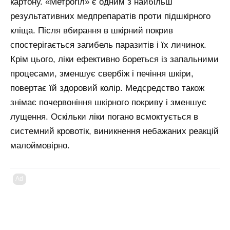
картону. «Метрогіл» є одним з найбільш
результативних медпрепаратів проти підшкірного
кліща. Після вбирання в шкірний покрив
спостерігається загибель паразитів і їх личинок.
Крім цього, ліки ефективно бореться із запальними
процесами, зменшує свербіж і печіння шкіри,
повертає їй здоровий колір. Медсредство також
знімає почервоніння шкірного покриву і зменшує
лущення. Оскільки ліки погано всмоктується в
системний кровотік, виникнення небажаних реакцій
малоймовірно.
Ad