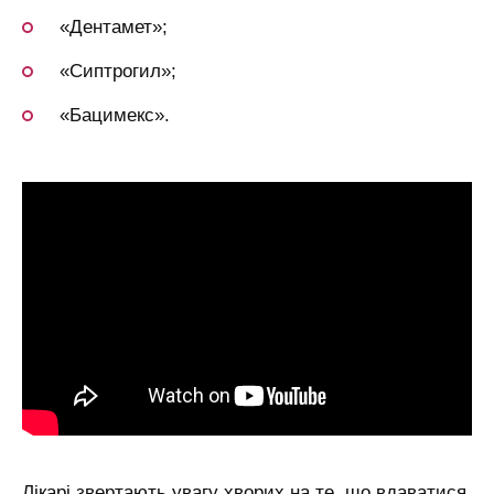
«Дентамет»;
«Сиптрогил»;
«Бацимекс».
Лікарі звертають увагу хворих на те, що вдаватися