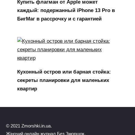
Купить флагман от Apple может
каждый: подержанный iPhone 13 Pro в
БигМаг в рассрочку и с гарантией
Кухонный остров или барная стойка:
секреты планировки для маленьких
квартир
© 2021 Zmorshki.in.ua.
Жіночий онлайн журнал Без Зморшок.