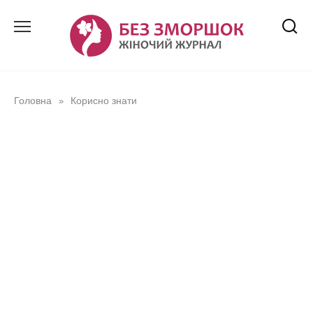
Перейти
до
вмісту
Головна
Корисно знати
»