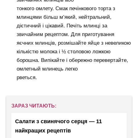
тонкого омлету. Смак печінкового торта з
млинцями більш м’який, нейтральний,
дієтичний і цікавий. Печіть млинці за
звичайним рецептом. Для приготування
яєчних млинців, розмішайте яйце з невеликою
кількістю молока і ½ столовою ложкою
борошна. Випікайте і обережно перевертайте,
омлетный млинець легко
рветься.
ЗАРАЗ ЧИТАЮТЬ:
Салати з свинячого серця — 11
найкращих рецептів