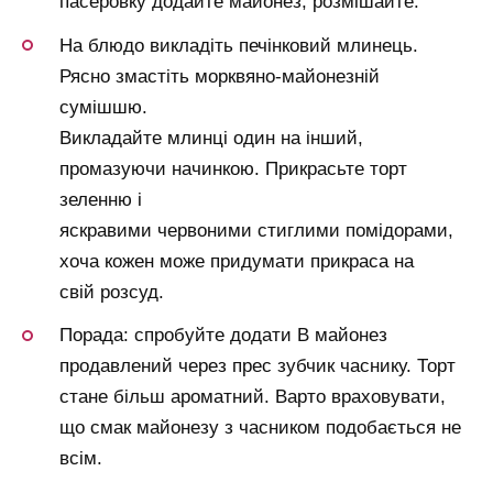
пасеровку додайте майонез, розмішайте.
На блюдо викладіть печінковий млинець.
Рясно змастіть морквяно-майонезній
сумішшю.
Викладайте млинці один на інший,
промазуючи начинкою. Прикрасьте торт
зеленню і
яскравими червоними стиглими помідорами,
хоча кожен може придумати прикраса на
свій розсуд.
Порада: спробуйте додати В майонез
продавлений через прес зубчик часнику. Торт
стане більш ароматний. Варто враховувати,
що смак майонезу з часником подобається не
всім.