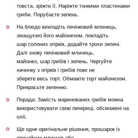
товста, зріжте її. Наріжте тонкими пластинами
гриби. Порубаєте зелень.
На блюдо викладіть печінковий млинець,
змащуємо його майонезом, покладіть
шар солоних огірків, додайте трохи зелені.
Далі знову печінковий млинець,
майонез, шар грибів і зелень. Чергуйте
начинку з огірків і грибів поки не
зберете весь торт. Обмажте торт майонезом.
Прикрасьте зеленню.
Порада: Замість маринованих грибів можна
використовувати свіжі печериці, обсмажені на
олії.
Ще одне оригінальне рішення, прошарок із
звичайних млинців або