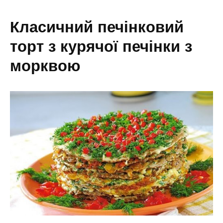
класичний печінковий
торт з курячої печінки з
морквою