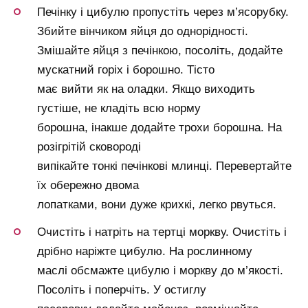
Печінку і цибулю пропустіть через м’ясорубку.
Збийте вінчиком яйця до однорідності.
Змішайте яйця з печінкою, посоліть, додайте
мускатний горіх і борошно. Тісто
має вийти як на оладки. Якщо виходить
густіше, не кладіть всю норму
борошна, інакше додайте трохи борошна. На
розігрітій сковороді
випікайте тонкі печінкові млинці. Перевертайте
їх обережно двома
лопатками, вони дуже крихкі, легко рвуться.
Очистіть і натріть на тертці моркву. Очистіть і
дрібно наріжте цибулю. На рослинному
маслі обсмажте цибулю і моркву до м’якості.
Посоліть і поперчіть. У остиглу