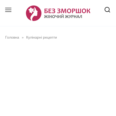
Перейти
до
вмісту
Головна
Кулінарні рецепти
»