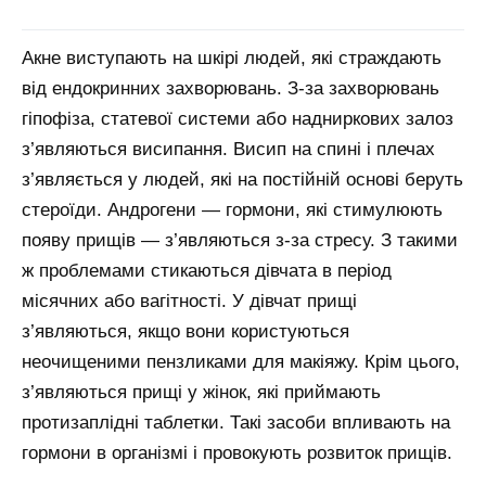
Акне виступають на шкірі людей, які страждають
від ендокринних захворювань. З-за захворювань
гіпофіза, статевої системи або надниркових залоз
з’являються висипання. Висип на спині і плечах
з’являється у людей, які на постійній основі беруть
стероїди. Андрогени — гормони, які стимулюють
появу прищів — з’являються з-за стресу. З такими
ж проблемами стикаються дівчата в період
місячних або вагітності. У дівчат прищі
з’являються, якщо вони користуються
неочищеними пензликами для макіяжу. Крім цього,
з’являються прищі у жінок, які приймають
протизаплідні таблетки. Такі засоби впливають на
гормони в організмі і провокують розвиток прищів.