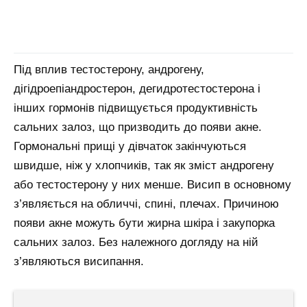
Під вплив тестостерону, андрогену,
дігідроепіандростерон, дегидротестостерона і
інших гормонів підвищується продуктивність
сальних залоз, що призводить до появи акне.
Гормональні прищі у дівчаток закінчуються
швидше, ніж у хлопчиків, так як зміст андрогену
або тестостерону у них менше. Висип в основному
з’являється на обличчі, спині, плечах. Причиною
появи акне можуть бути жирна шкіра і закупорка
сальних залоз. Без належного догляду на ній
з’являються висипання.