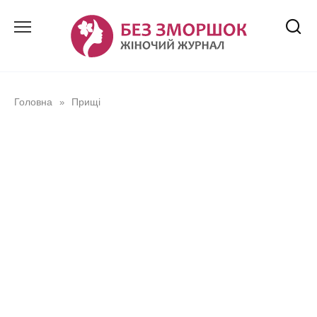
Перейти
до
вмісту
Головна
Прищі
»