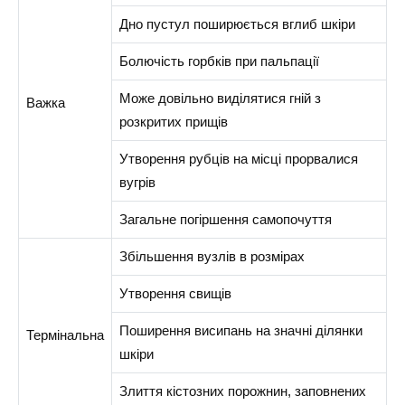
Дно пустул поширюється вглиб шкіри
Болючість горбків при пальпації
Може довільно виділятися гній з
Важка
розкритих прищів
Утворення рубців на місці прорвалися
вугрів
Загальне погіршення самопочуття
Збільшення вузлів в розмірах
Утворення свищів
Поширення висипань на значні ділянки
Термінальна
шкіри
Злиття кістозних порожнин, заповнених