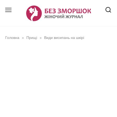
Перейти
до
вмісту
Головна
Прищі
Види висипань на шкірі
»
»