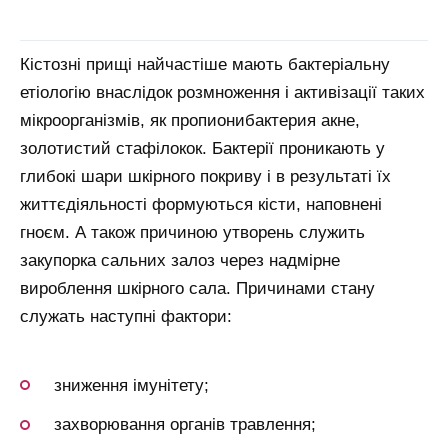
Кістозні прищі найчастіше мають бактеріальну
етіологію внаслідок розмноження і активізації таких
мікроорганізмів, як пропионибактерия акне,
золотистий стафілокок. Бактерії проникають у
глибокі шари шкірного покриву і в результаті їх
життєдіяльності формуються кісти, наповнені
гноєм. А також причиною утворень служить
закупорка сальних залоз через надмірне
вироблення шкірного сала. Причинами стану
служать наступні фактори:
зниження імунітету;
захворювання органів травлення;