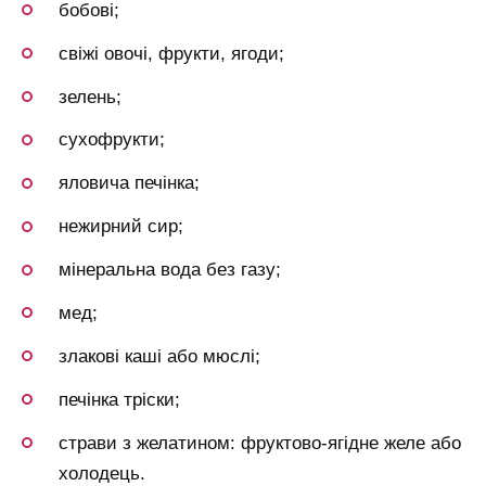
бобові;
свіжі овочі, фрукти, ягоди;
зелень;
сухофрукти;
яловича печінка;
нежирний сир;
мінеральна вода без газу;
мед;
злакові каші або мюслі;
печінка тріски;
страви з желатином: фруктово-ягідне желе або
холодець.