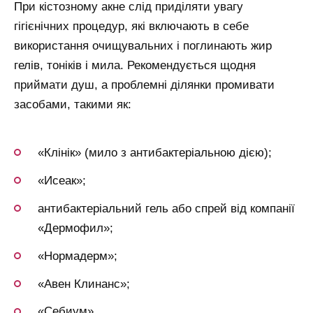
При кістозному акне слід приділяти увагу
гігієнічних процедур, які включають в себе
використання очищувальних і поглинають жир
гелів, тоніків і мила. Рекомендується щодня
приймати душ, а проблемні ділянки промивати
засобами, такими як:
«Клінік» (мило з антибактеріальною дією);
«Исеак»;
антибактеріальний гель або спрей від компанії
«Дермофил»;
«Нормадерм»;
«Авен Клинанс»;
«Себиум».