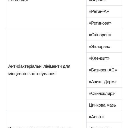
«Ретин-А»
«Ретинова»
«Скінорен»
«Экларан»
«Клензит»
Антибактеріальні лініменти для
«Базирон АС»
місцевого застосування
«Азикс-Дерм»
«Скиноклир»
Цинкова мазь
«Аевіт»