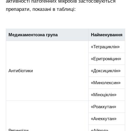
активності патогенних мікробів застосовуються
препарати, показані в таблиці:
Медикаментозна група
Найменування
«Тетрациклін»
«Еритроміцин»
Антибіотики
«Доксициклін»
«Минолексин»
«Міноціклін»
«Роаккутан»
«Анеккутан»
Ретиноїди
«Айрол»