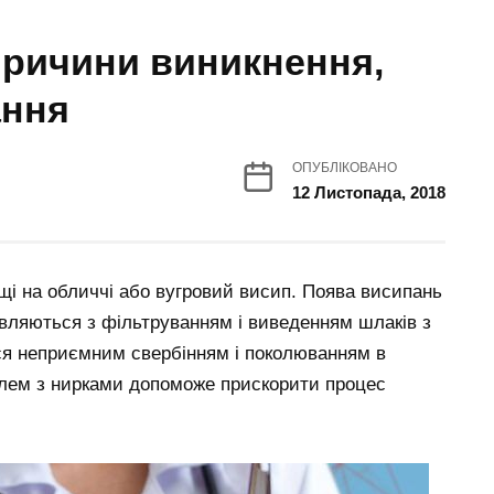
 причини виникнення,
ання
ОПУБЛІКОВАНО
12 Листопада, 2018
і на обличчі або вугровий висип. Поява висипань
авляються з фільтруванням і виведенням шлаків з
ься неприємним свербінням і поколюванням в
облем з нирками допоможе прискорити процес