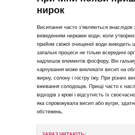
нирок
Висипання часто з’являються внаслідок 
виведенням нирками води, коли утворюєт
прийом свіжої очищеної води виводить шл
запальні процеси не тільки всередині орг
надлишок елементів фосфору. Він гальм
харчування може викликати висип на обли
жирну, солону і гостру їжу. При різних 
вживання солодощів. Прищі часто є насл
відходів з крові і відсутність їх своєчас
яка спровокувала висип або вугри, здатни
обстежень.
ЗАРАЗ ЧИТАЮТЬ: