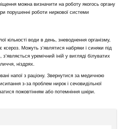
міщення можна визначити на роботу якогось органу
при порушенні роботи ниркової системи
ї кількості води в день, зневоднення організму,
 ксероз. Можуть з’являтися набряки і синяки під
в, з’являється уремічний іній у вигляді білуватих
личчя, ніздрях.
вані напої з раціону. Звернутися за медичною
сипання з-за проблем нирок і сечовидільної
атися пожовтінням або потемніння шкіри.