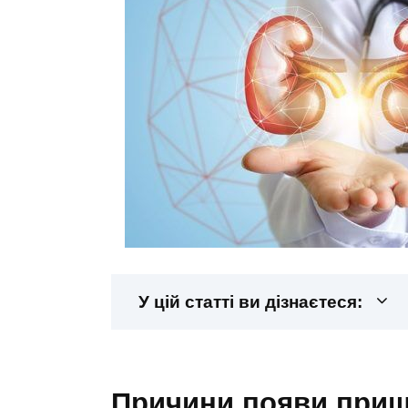
У цій статті ви дізнаєтеся:
причини появи прищів при захворюваннях