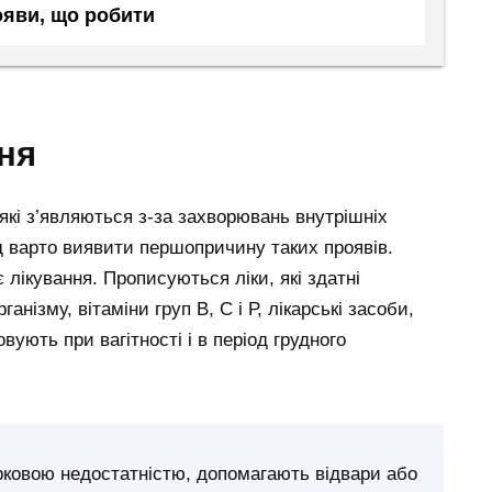
ояви, що робити
ння
кі з’являються з-за захворювань внутрішніх
ед варто виявити першопричину таких проявів.
 лікування. Прописуються ліки, які здатні
нізму, вітаміни груп В, С і Р, лікарські засоби,
вують при вагітності і в період грудного
рковою недостатністю, допомагають відвари або