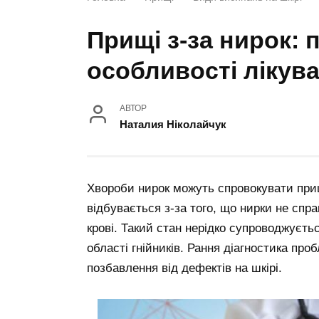
Прищі з-за нирок:
особливості лікув
АВТОР
Наталия Ніколайчук
Хвороби нирок можуть спровокувати прищ
відбувається з-за того, що нирки не спр
крові. Такий стан нерідко супроводжуєт
області гнійників. Рання діагностика пр
позбавлення від дефектів на шкірі.