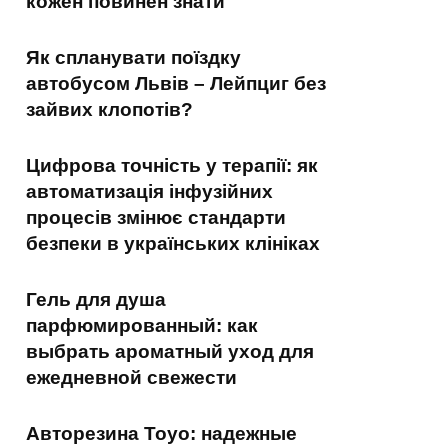
кожен повинен знати
Як спланувати поїздку
автобусом Львів – Лейпциг без
зайвих клопотів?
Цифрова точність у терапії: як
автоматизація інфузійних
процесів змінює стандарти
безпеки в українських клініках
Гель для душа
парфюмированный: как
выбрать ароматный уход для
ежедневной свежести
Авторезина Toyo: надежные