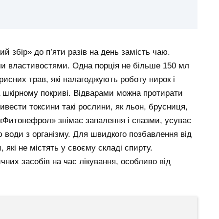
 збір» до п’яти разів на день замість чаю.
ми властивостями. Одна порція не більше 150 мл
орисних трав, які налагоджують роботу нирок і
а шкірному покриві. Відварами можна протирати
вивести токсини такі рослини, як льон, брусниця,
«Фитонефрол» знімає запалення і спазми, усуває
 води з організму. Для швидкого позбавлення від
які не містять у своєму складі спирту.
них засобів на час лікування, особливо від