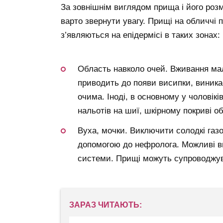
За зовнішнім виглядом прища і його роз
варто звернути увагу. Прищі на обличчі 
з’являються на епідермісі в таких зонах:
Область навколо очей. Вживання мало
приводить до появи висипки, виникає
очима. Іноді, в основному у чоловікі
нальотів на шиї, шкірному покриві об
Вуха, мочки. Виключити солодкі газо
допомогою до нефролога. Можливі ви
системи. Прищі можуть супроводжув
ЗАРАЗ ЧИТАЮТЬ: