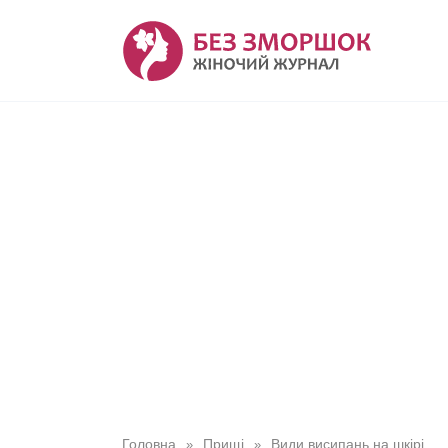
Перейти
до
вмісту
Головна
Прищі
Види висипань на шкірі
»
»