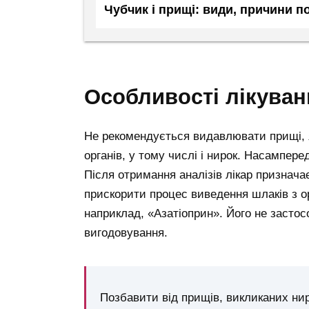
Чубчик і прищі: види, причини п
особливості лікува
Не рекомендується видавлювати прищі, я
органів, у тому числі і нирок. Насампер
Після отримання аналізів лікар призначає
прискорити процес виведення шлаків з орга
наприклад, «Азатіоприн». Його не застосо
вигодовування.
Позбавити від прищів, викликаних ни