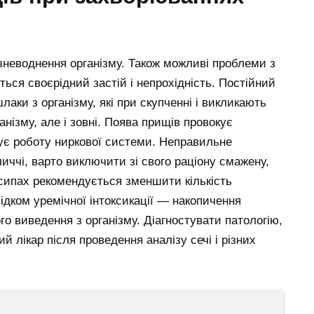
зневоднення організму. Також можливі проблеми з
ься своєрідний застій і непрохідність. Постійний
аки з організму, які при скупченні і викликають
анізму, але і зовні. Поява прищів провокує
ує роботу ниркової системи. Неправильне
ччі, варто виключити зі свого раціону смажену,
висипах рекомендується зменшити кількість
ідком уремічної інтоксикації — накопичення
ного виведення з організму. Діагностувати патологію,
й лікар після проведення аналізу сечі і різних