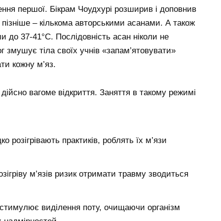
ення першої. Бікрам Чоудхурі розширив і доповнив
пізніше – кількома авторськими асанами. А також
и до 37-41°C. Послідовність асан ніколи не
г змушує тіла своїх учнів «запам’ятовувати»
ти кожну м’яз.
а дійсно вагоме відкриття. Заняття в такому режимі
ко розігрівають практиків, роблять їх м’язи
зігріву м’язів ризик отримати травму зводиться
 стимулює виділення поту, очищаючи організм