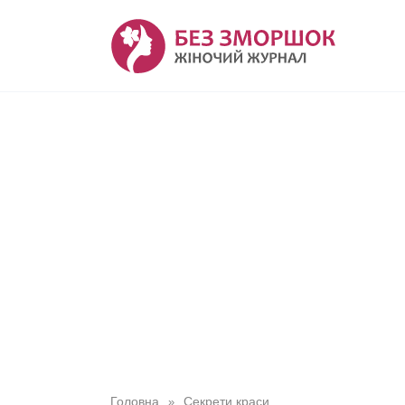
Перейти
до
вмісту
Головна
Секрети краси
»