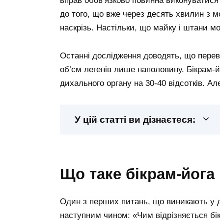
вправ обов’язково повинна виконуватися 
до того, що вже через десять хвилин з м
наскрізь. Настільки, що майку і штани м
Останні дослідження доводять, що перев
об’єм легенів лише наполовину. Бікрам-
дихального органу на 30-40 відсотків. А
У цій статті ви дізнаєтеся:
що таке бікрам-йога
Один з перших питань, що виникають у д
наступним чином: «Чим відрізняється бік