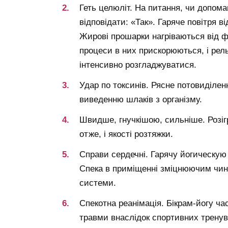
Геть целюліт. На питання, чи допома
відповідати: «Так». Гаряче повітря в
Жирові прошарки нагріваються від ф
процеси в них прискорюються, і рел
інтенсивно розгладжуватися.
Удар по токсинів. Рясне потовиділе
виведенню шлаків з організму.
Швидше, гнучкішою, сильніше. Розігр
отже, і якості розтяжки.
Справи сердечні. Гарячу йогическую
Спека в приміщенні зміцнюючим чино
системи.
Спекотна реанімація. Бікрам-йогу ч
травми внаслідок спортивних тренув