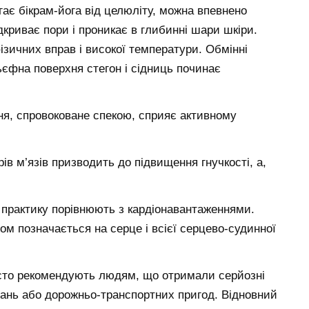
гає бікрам-йога від целюліту, можна впевнено
ідкриває пори і проникає в глибинні шари шкіри.
ізичних вправ і високої температури. Обмінні
ьєфна поверхня стегон і сідниць починає
ння, спровоковане спекою, сприяє активному
ів м’язів призводить до підвищення гнучкості, а,
 практику порівнюють з кардіонавантаженнями.
м позначається на серце і всієї серцево-судинної
асто рекомендують людям, що отримали серйозні
ань або дорожньо-транспортних пригод. Відновний