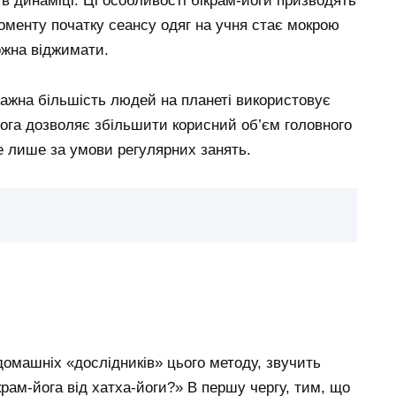
в динаміці. Ці особливості бікрам-йоги призводять
оменту початку сеансу одяг на учня стає мокрою
ожна віджимати.
ажна більшість людей на планеті використовує
йога дозволяє збільшити корисний об’єм головного
ле лише за умови регулярних занять.
омашніх «дослідників» цього методу, звучить
рам-йога від хатха-йоги?» В першу чергу, тим, що