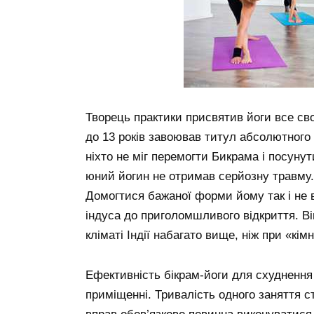
Творець практики присвятив йоги все сво
до 13 років завоював титул абсолютного 
ніхто не міг перемогти Бикрама і посунут
юний йогин не отримав серйозну травму. 
Домогтися бажаної форми йому так і не 
індуса до приголомшливого відкриття. Ві
кліматі Індії набагато вище, ніж при «кі
Ефективність бікрам-йоги для схуднення 
приміщенні. Тривалість одного заняття с