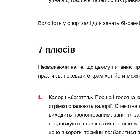
учня від токсинів та інших шкідливи
Вологість у спортзалі для занять бікрам-
7 плюсів
Незважаючи на те, що цьому питанню при
практиків, переваги бікрам хот йоги можн
Калорії «багаття». Перша і головна 
стрімко спалюють калорії. Спекотна 
виходить пролонгованим: заняття зак
продовжують спалюватися з тією ж і
хоче в короткі терміни позбавитися в