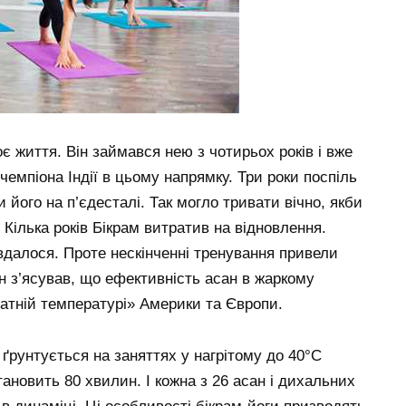
є життя. Він займався нею з чотирьох років і вже
чемпіона Індії в цьому напрямку. Три роки поспіль
и його на п’єдесталі. Так могло тривати вічно, якби
Кілька років Бікрам витратив на відновлення.
вдалося. Проте нескінченні тренування привели
н з’ясував, що ефективність асан в жаркому
мнатній температурі» Америки та Європи.
ґрунтується на заняттях у нагрітому до 40°C
тановить 80 хвилин. І кожна з 26 асан і дихальних