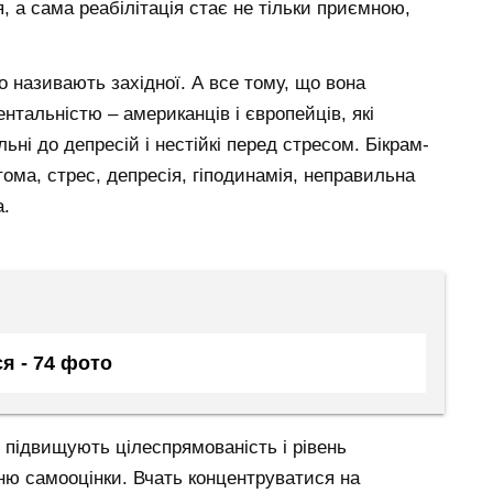
, а сама реабілітація стає не тільки приємною,
о називають західної. А все тому, що вона
нтальністю – американців і європейців, які
ьні до депресій і нестійкі перед стресом. Бікрам-
втома, стрес, депресія, гіподинамія, неправильна
а.
я - 74 фото
 підвищують цілеспрямованість і рівень
ю самооцінки. Вчать концентруватися на