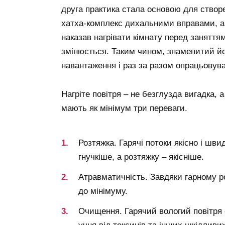
друга практика стала основою для створ
хатха-комплекс дихальними вправами, а 
наказав нагрівати кімнату перед заняттям
змінюється. Таким чином, знаменитий йо
навантаження і раз за разом опрацьовува
Нагріте повітря – не безглузда вигадка, 
мають як мінімум три переваги.
Розтяжка. Гарячі потоки якісно і швид
гнучкіше, а розтяжку – якісніше.
Атравматичність. Завдяки гарному ро
до мінімуму.
Очищення. Гарячий вологий повітря