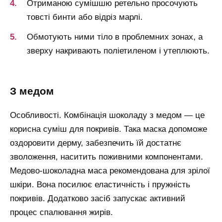
Отриманою сумішшю ретельно просочують
товсті бинти або відріз марлі.
Обмотують ними тіло в проблемних зонах, а
зверху накривають поліетиленом і утеплюють.
з медом
Особливості. Комбінація шоколаду з медом — це
корисна суміш для покривів. Така маска допоможе
оздоровити дерму, забезпечить їй достатнє
зволоження, наситить поживними компонентами.
Медово-шоколадна маса рекомендована для зрілої
шкіри. Вона посилює еластичність і пружність
покривів. Додатково засіб запускає активний
процес спалювання жирів.