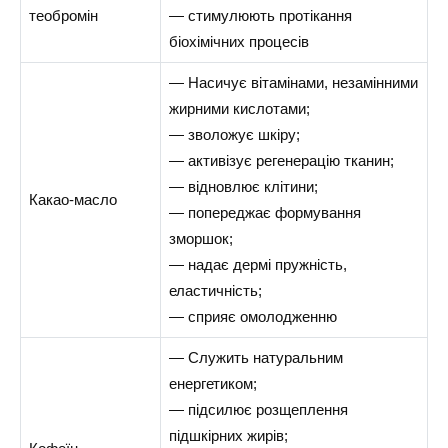
теобромін
— стимулюють протікання
біохімічних процесів
— Насичує вітамінами, незамінними
жирними кислотами;
— зволожує шкіру;
— активізує регенерацію тканин;
— відновлює клітини;
Какао-масло
— попереджає формування
зморшок;
— надає дермі пружність,
еластичність;
— сприяє омолодженню
— Служить натуральним
енергетиком;
— підсилює розщеплення
підшкірних жирів;