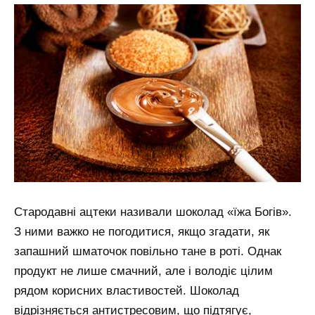
Стародавні ацтеки називали шоколад «їжа Богів».
З ними важко не погодитися, якщо згадати, як
запашний шматочок повільно тане в роті. Однак
продукт не лише смачний, але і володіє цілим
рядом корисних властивостей. Шоколад
відрізняється антистресовим, що підтягує,