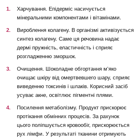
Харчування. Епідерміс насичується
мінеральними компонентами і вітамінами.
Вироблення колагену. В організмі активізується
синтез колагену. Саме ця речовина надає
дермі пружність, еластичність і сприяє
розгладженню зморшок.
Очищення. Шоколадне обгортання м’яко
очищає шкіру від омертвевшего шару, сприяє
виведенню токсинів і шлаків. Корисний засіб
усуває акне, освітлює пігментні плями.
Посилення метаболізму. Продукт прискорює
протікання обмінних процесів. За рахунок
цього поліпшується кровообіг, прискорюється
рух лімфи. У результаті тканини отримують