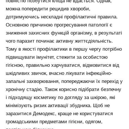
повністю позбутися кліща не вдасться. Однак,
можна попередити рецидив хвороби,
дотримуючись нескладні профілактичні правила.
Основною причиною прогресування патології є
зниження захисних функцій організму, в результаті
чого паразит починає активну життєдіяльність.
Тому в якості профілактики в першу чергу потрібно
підвищувати імунітет, стежити за особистою
гігієною, правильно харчуватися, відмовитися від
шкідливих звичок, вчасно лікувати інфекційно-
запальні захворювання, попереджаючи їх перехід у
хронічну стадію. Також корисно підібрати безпечну
і підходящу косметику по догляду за шкірою, які
мінімізують ризик активації збудника. Щоб не
заразитися Демодекс, краще не користуватися
громадськими предметами гігієни, одягом,