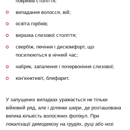
покривів століття;
випадання волосся, вій;
освіта горбків;
виразка слизової століття;
свербіж, печіння і дискомфорт, що
посилюються в нічний час;
набряк, запалення і почервоніння слизової;
кон’юнктивіт, блефарит.
У запущених випадках уражається не тільки
війковий ряд, але і ділянки шкіри, де розташована
велика кількість волосяних фолікул. При
локалізації демодекозу на грудях, руці або нозі