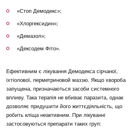
«Стоп Демодекс»;
«Хлоргексидин»;
«Демазол»;
«Дексодем Фіто».
Ефективним є лікування Демодекса сірчаної,
іхтіолової, перметриновой маззю. Якщо хвороба
запущена, призначаються засоби системного
впливу. Така терапія не вбиває паразита, однак
дозволяє придушити його життєдіяльність, що
робить кліща неактивним. При лікуванні
застосовуються препарати таких груп: