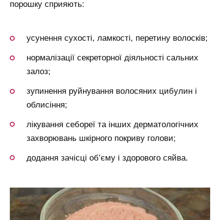
порошку сприяють:
усунення сухості, ламкості, перетину волосків;
нормалізації секреторної діяльності сальних
залоз;
зупинення руйнування волосяних цибулин і
облисіння;
лікування себореї та інших дерматологічних
захворювань шкірного покриву голови;
додання зачісці об’єму і здорового сяйва.