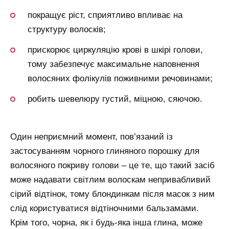
покращує ріст, сприятливо впливає на
структуру волосків;
прискорює циркуляцію крові в шкірі голови,
тому забезпечує максимальне наповнення
волосяних фолікулів поживними речовинами;
робить шевелюру густий, міцною, сяючою.
Один неприємний момент, пов’язаний із
застосуванням чорного глиняного порошку для
волосяного покриву голови – це те, що такий засіб
може надавати світлим волоскам непривабливий
сірий відтінок, тому блондинкам після масок з ним
слід користуватися відтіночними бальзамами.
Крім того, чорна, як і будь-яка інша глина, може