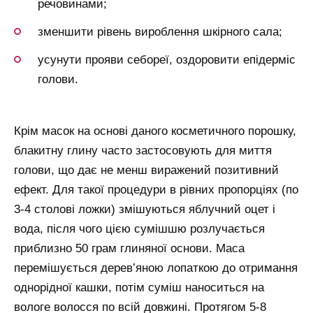
речовинами;
зменшити рівень вироблення шкірного сала;
усунути прояви себореї, оздоровити епідерміс
голови.
Крім масок на основі даного косметичного порошку,
блакитну глину часто застосовують для миття
голови, що дає не менш виражений позитивний
ефект. Для такої процедури в рівних пропорціях (по
3-4 столові ложки) змішуються яблучний оцет і
вода, після чого цією сумішшю розлучається
приблизно 50 грам глиняної основи. Маса
перемішується дерев’яною лопаткою до отримання
однорідної кашки, потім суміш наноситься на
вологе волосся по всій довжині. Протягом 5-8