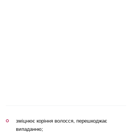
зміцнює коріння волосся, перешкоджає
випаданню;