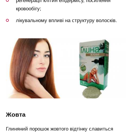
регенерації клітин епідермісу, посилення
кровообігу;
лікувальному впливі на структуру волосків.
жовта
Глиняний порошок жовтого відтінку славиться