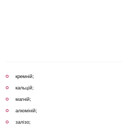
кремній;
кальцій;
магній;
алюміній;
залізо;