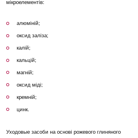
мікроелементів:
алюміній;
оксид заліза;
калій;
кальцій;
магній;
оксид міді;
кремній;
цинк.
Уходовые засоби на основі рожевого глиняного