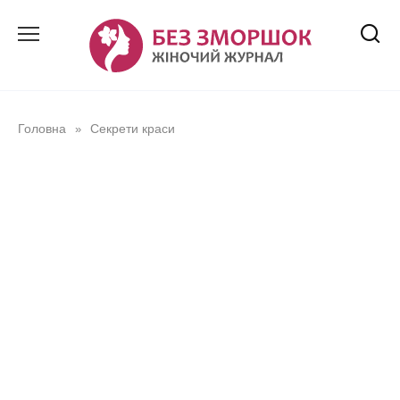
Перейти
до
вмісту
Головна
Секрети краси
»