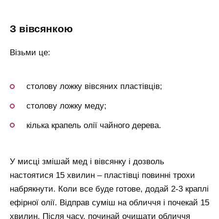
з вівсянкою
Візьми це:
столову ложку вівсяних пластівців;
столову ложку меду;
кілька крапель олії чайного дерева.
У мисці змішай мед і вівсянку і дозволь
настоятися 15 хвилин – пластівці повинні трохи
набрякнути. Коли все буде готове, додай 2-3 краплі
ефірної олії. Відправ суміш на обличчя і почекай 15
хвилин. Після часу, починай очищати обличчя