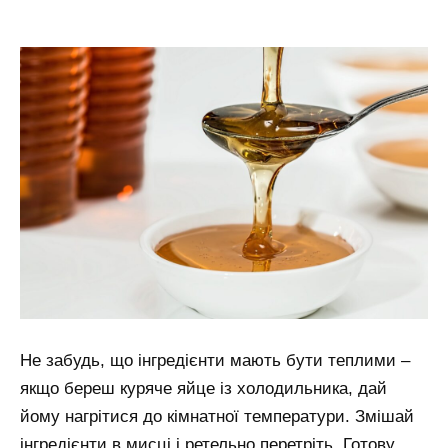
Не забудь, що інгредієнти мають бути теплими –
якщо береш куряче яйце із холодильника, дай
йому нагрітися до кімнатної температури. Змішай
інгредієнти в мисці і ретельно перетріть. Готову