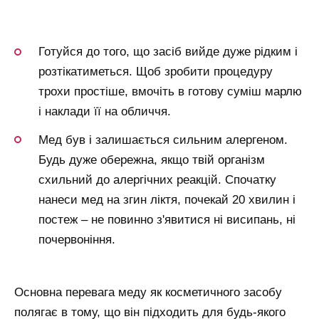
Готуйся до того, що засіб вийде дуже рідким і
розтікатиметься. Щоб зробити процедуру
трохи простіше, вмочіть в готову суміш марлю
і наклади її на обличчя.
Мед був і залишається сильним алергеном.
Будь дуже обережна, якщо твій організм
схильний до алергічних реакцій. Спочатку
нанеси мед на згин ліктя, почекай 20 хвилин і
постеж – не повинно з'явитися ні висипань, ні
почервоніння.
Основна перевага меду як косметичного засобу
полягає в тому, що він підходить для будь-якого