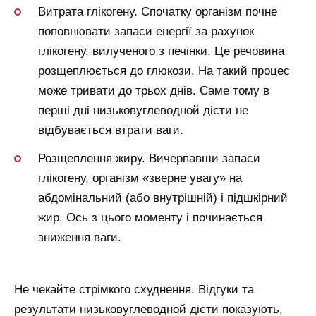
Витрата глікогену. Спочатку організм почне
поповнювати запаси енергії за рахунок
глікогену, вилученого з печінки. Це речовина
розщеплюється до глюкози. На такий процес
може тривати до трьох днів. Саме тому в
перші дні низьковуглеводной дієти не
відбувається втрати ваги.
Розщеплення жиру. Вичерпавши запаси
глікогену, організм «зверне увагу» на
абдомінальний (або внутрішній) і підшкірний
жир. Ось з цього моменту і починається
зниження ваги.
Не чекайте стрімкого схуднення. Відгуки та
результати низьковуглеводной дієти показують,