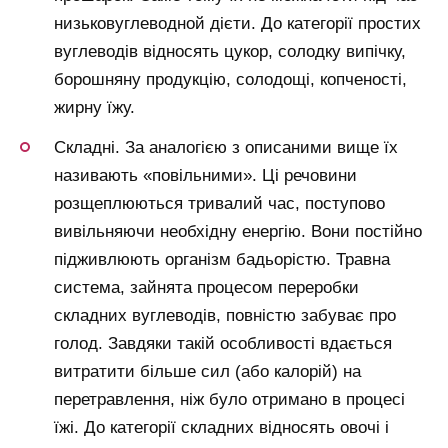
низьковуглеводной дієти. До категорії простих
вуглеводів відносять цукор, солодку випічку,
борошняну продукцію, солодощі, копченості,
жирну їжу.
Складні. За аналогією з описаними вище їх
називають «повільними». Ці речовини
розщеплюються тривалий час, поступово
вивільняючи необхідну енергію. Вони постійно
підживлюють організм бадьорістю. Травна
система, зайнята процесом переробки
складних вуглеводів, повністю забуває про
голод. Завдяки такій особливості вдається
витратити більше сил (або калорій) на
перетравлення, ніж було отримано в процесі
їжі. До категорії складних відносять овочі і