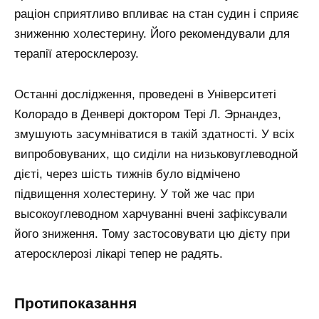
раціон сприятливо впливає на стан судин і сприяє
зниженню холестерину. Його рекомендували для
терапії атеросклерозу.
Останні дослідження, проведені в Університеті
Колорадо в Денвері доктором Тері Л. Эрнандез,
змушують засумніватися в такій здатності. У всіх
випробовуваних, що сиділи на низьковуглеводной
дієті, через шість тижнів було відмічено
підвищення холестерину. У той же час при
высокоуглеводном харчуванні вчені зафіксували
його зниження. Тому застосовувати цю дієту при
атеросклерозі лікарі тепер не радять.
протипоказання