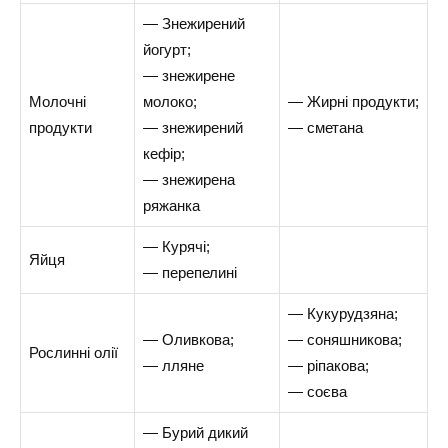
— Знежирений
йогурт;
— знежирене
Молочні
молоко;
— Жирні продукти;
продукти
— знежирений
— сметана
кефір;
— знежирена
ряжанка
— Курячі;
Яйця
— перепелині
— Кукурудзяна;
— Оливкова;
— соняшникова;
Рослинні олії
— лляне
— ріпакова;
— соєва
— Бурий дикий