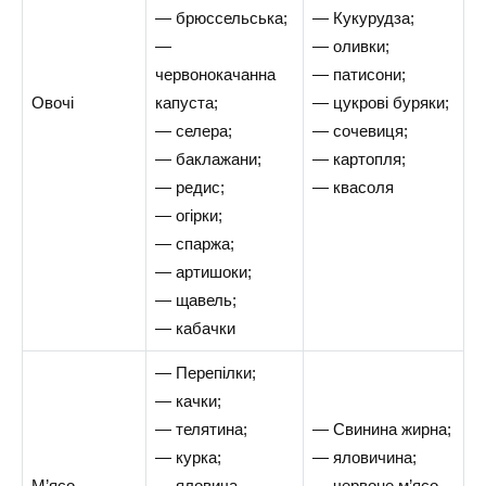
— брюссельська;
— Кукурудза;
—
— оливки;
червонокачанна
— патисони;
Овочі
капуста;
— цукрові буряки;
— селера;
— сочевиця;
— баклажани;
— картопля;
— редис;
— квасоля
— огірки;
— спаржа;
— артишоки;
— щавель;
— кабачки
— Перепілки;
— качки;
— телятина;
— Свинина жирна;
— курка;
— яловичина;
М’ясо
— яловича
— червоне м’ясо