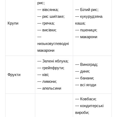
рис;
— вівсянка;
— Білий рис;
— рис шиітаке;
— кукурудзяна
Крупи
— гречка;
каша;
— висівки;
— пшениця;
—
— макарони
низьковуглеводні
макарони
— Зелені яблука;
— Виноград;
— грейпфрути;
— диня;
Фрукти
— ківі;
— банани;
— лимони;
— всі ягоди
— апельсини
— Ковбаси;
— кондитерські
вироби;