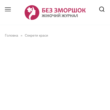
Перейти
до
вмісту
Головна
Секрети краси
»