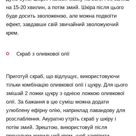
на 15-20 хвилин, а потім змий. Шкіра після цього
буде досить зволоженою, але можна подвоїти
ефект, завдавши свій звичайний зволожуючий
крем.
Скраб з оливкової олії
Приготуй скраб, що відлущує, використовуючи
тільки комбінацію оливкової олії і цукру. Для цього
змішай 2 ложки цукру з однією ложкою оливкової
олії. За бажання в цю суміш можна додати
улюблену ефірну олію, наприклад лавандову для
розслаблення. Акуратно утріть скраб у шкіру і
потім змий. Зрештою, використовуй після
процедури живильний крем, щоб закріпити