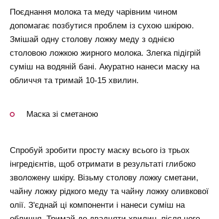
Поєднання молока та меду чарівним чином
допомагає позбутися проблем із сухою шкірою.
Змішай одну столову ложку меду з однією
столовою ложкою жирного молока. Злегка підігрій
суміш на водяній бані. Акуратно нанеси маску на
обличчя та тримай 10-15 хвилин.
Маска зі сметаною
Спробуй зробити просту маску всього із трьох
інгредієнтів, щоб отримати в результаті глибоко
зволожену шкіру. Візьму столову ложку сметани,
чайну ложку рідкого меду та чайну ложку оливкової
олії. З'єднай ці компоненти і нанеси суміш на
обличчя. Тримай до двадцяти хвилин, після чого