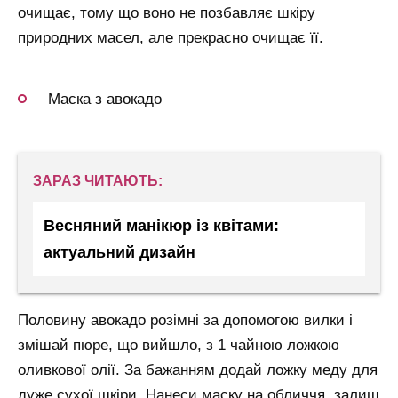
очищає, тому що воно не позбавляє шкіру
природних масел, але прекрасно очищає її.
Маска з авокадо
ЗАРАЗ ЧИТАЮТЬ:
Весняний манікюр із квітами:
актуальний дизайн
Половину авокадо розімні за допомогою вилки і
змішай пюре, що вийшло, з 1 чайною ложкою
оливкової олії. За бажанням додай ложку меду для
дуже сухої шкіри. Нанеси маску на обличчя, залиш