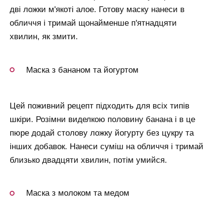
дві ложки м'якоті алое. Готову маску нанеси в
обличчя і тримай щонайменше п'ятнадцяти
хвилин, як змити.
Маска з бананом та йогуртом
Цей поживний рецепт підходить для всіх типів
шкіри. Розімни виделкою половину банана і в це
пюре додай столову ложку йогурту без цукру та
інших добавок. Нанеси суміш на обличчя і тримай
близько двадцяти хвилин, потім умийся.
Маска з молоком та медом