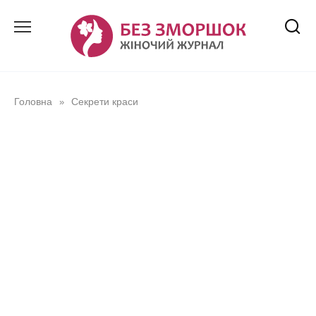
Перейти
до
вмісту
Головна
Секрети краси
»