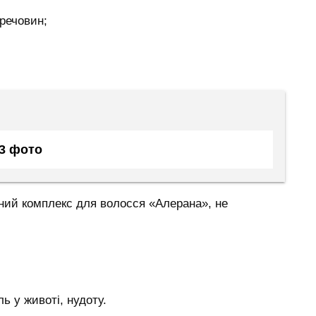
 речовин;
43 фото
інний комплекс для волосся «Алерана», не
ь у животі, нудоту.