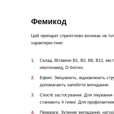
фемикод
Цей препарат сприятливо впливає не тільк
характеристики:
Склад. Вітаміни В1, В2, В6, В12, ек
нікотинамід, D-біотин.
Ефект. Зміцнюють, відновлюють стру
допомагають запобігти випадання.
Спосіб застосування. Для лікування 
становить 4 тижні. Для профілактики 
Переваги. Зупиняє випадання, натур