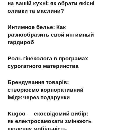
на вашій кухні: як обрати якісні
оливки та маслини?
Интимное белье: Как
разнообразить свой интимный
гардироб
Роль гінеколога в програмах
сурогатного материнства
Брендування товарів:
створюємо корпоративний
імідж через подарунки
Kugoo — екосвідомий вибір:
як електросамокати змінюють
щоденну мобільність