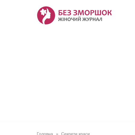
Перейти
до
вмісту
Головна
Секрети краси
»