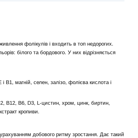
живлення фолікулів і входить в топ недорогих.
ьорів: білого та бордового. У них відрізняється
і В1, магній, селен, залізо, фолієва кислота і
2, В12, В6, D3, L-цистин, хром, цинк, биртин,
кстракт кропиви.
 урахуванням добового ритму зростання. Дає такий