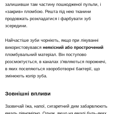
залишивши там частину пошкодженої пульпи, і
«закрив» пломбою. Решта під нею тканини
продовжать розкладатися і фарбувати зуб
зсередини.
Найчастіше зуби чорніють, якщо при лікуванні
використовувався
неякісний або прострочений
пломбувальний матеріал. Він поступово
розсмоктується, в каналах з'являються порожнечі,
в яких поселяються хвороботворні бактерії, що
змінюють колір зуба.
зовнішні впливи
Зазвичай їжа, напої, сигаретний дим забарвлюють
емаль рівномірно. Однак, якщо на емалі будь-яких