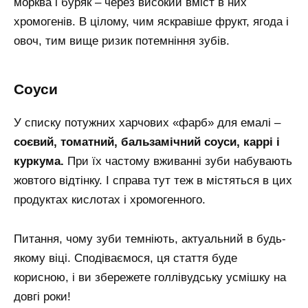
морква і буряк – через високий вміст в них
хромогенів. В цілому, чим яскравіше фрукт, ягода і
овоч, тим вище ризик потемніння зубів.
соуси
У списку потужних харчових «фарб» для емалі –
соєвий, томатний, бальзамічний соуси, каррі і
куркума.
При їх частому вживанні зуби набувають
жовтого відтінку. І справа тут теж в містяться в цих
продуктах кислотах і хромогенного.
Питання, чому зуби темніють, актуальний в будь-
якому віці. Сподіваємося, ця стаття буде
корисною, і ви збережете голлівудську усмішку на
довгі роки!