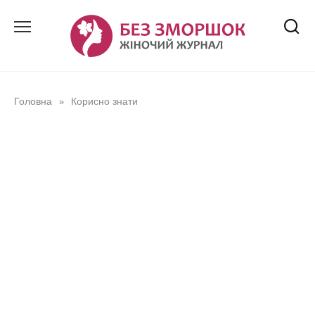
Перейти
до
вмісту
Головна
Корисно знати
»