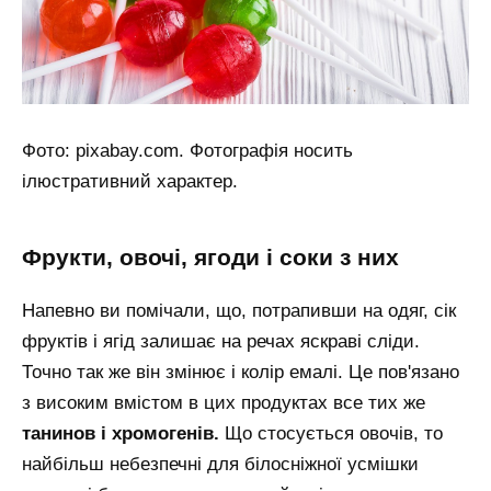
Фото: pixabay.com. Фотографія носить
ілюстративний характер.
фрукти, овочі, ягоди і соки з них
Напевно ви помічали, що, потрапивши на одяг, сік
фруктів і ягід залишає на речах яскраві сліди.
Точно так же він змінює і колір емалі. Це пов'язано
з високим вмістом в цих продуктах все тих же
танинов і хромогенів.
Що стосується овочів, то
найбільш небезпечні для білосніжної усмішки