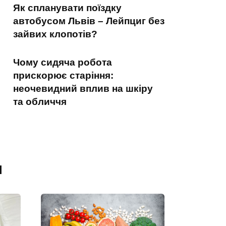
Як спланувати поїздку
автобусом Львів – Лейпциг без
зайвих клопотів?
Чому сидяча робота
прискорює старіння:
неочевидний вплив на шкіру
та обличчя
я