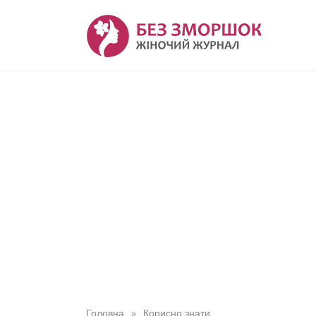
Перейти
до
вмісту
Головна
Корисно знати
»