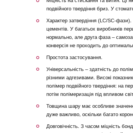
Міцність на стискання та вигин. Ці 
подвійного твердіння бриз. У стомат
Характер затвердіння (LC/SC-фази)
цементів. У багатьох виробників пе
нормально, але друга фаза – самозат
конверсія не проходить до оптимальн
Простота застосування.
Універсальність – здатність до полі
різними адгезивами. Високі показни
полімер подвійного твердіння: на пе
потім полімеризація під впливом сві
Товщина шару має особливе значення
дуже важливо, оскільки багато короно
Довговічність. З часом міцність бон