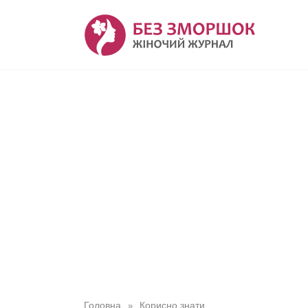
Перейти
до
вмісту
Головна
Корисно знати
»