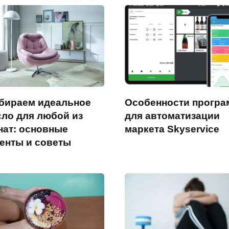
бираем идеальное
Особенности прогр
сло для любой из
для автоматизации
нат: основные
маркета Skyservice
енты и советы