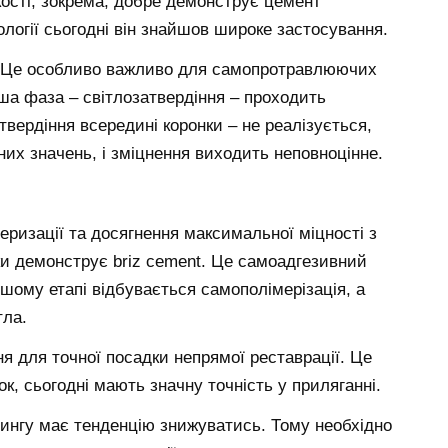
якості, зокрема, добре демонструє цемент
ології сьогодні він знайшов широке застосування.
. Це особливо важливо для самопротравлюючих
рша фаза – світлозатвердіння – проходить
вердіння всередині коронки – не реалізується,
их значень, і зміцнення виходить неповноцінне.
меризації та досягнення максимальної міцності з
ки демонструє briz cement. Це самоадгезивний
ршому етапі відбувається самополімерізація, а
тла.
 для точної посадки непрямої реставрації. Це
к, сьогодні мають значну точність у приляганні.
дингу має тенденцію знижуватись. Тому необхідно