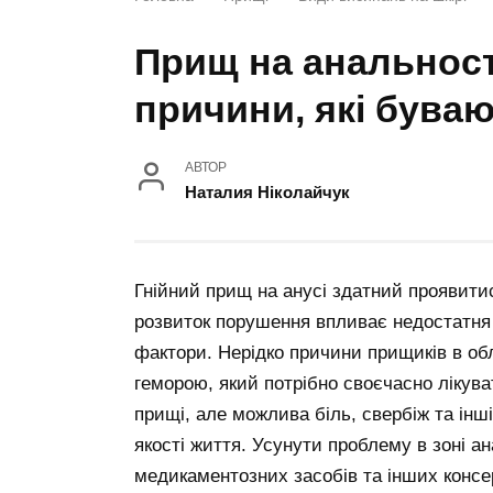
Прищ на анальности
причини, які бува
АВТОР
Наталия Ніколайчук
Гнійний прищ на анусі здатний проявитися
розвиток порушення впливає недостатня г
фактори. Нерідко причини прищиків в об
геморою, який потрібно своєчасно лікува
прищі, але можлива біль, свербіж та інш
якості життя. Усунути проблему в зоні 
медикаментозних засобів та інших консе