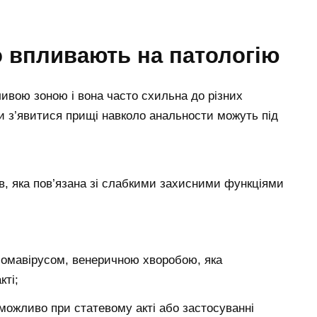
о впливають на патологію
зливою зоною і вона часто схильна до різних
 з’явитися прищі навколо анальности можуть під
ів, яка пов’язана зі слабкими захисними функціями
іломавірусом, венеричною хворобою, яка
кті;
 можливо при статевому акті або застосуванні