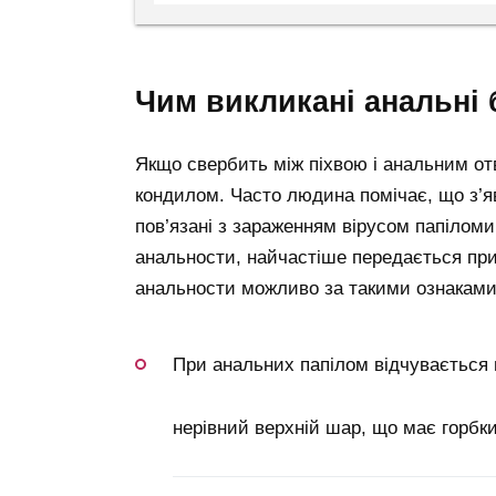
чим викликані анальні
Якщо свербить між піхвою і анальним от
кондилом. Часто людина помічає, що з’яв
пов’язані з зараженням вірусом папілом
анальности, найчастіше передається при 
анальности можливо за такими ознаками
При анальних папілом відчувається
нерівний верхній шар, що має горбки