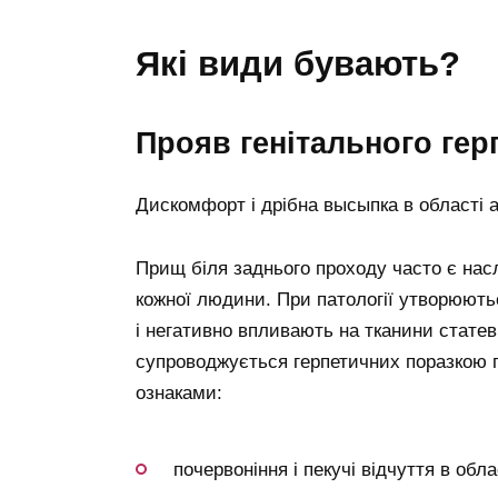
які види бувають?
прояв генітального гер
Дискомфорт і дрібна высыпка в області а
Прищ біля заднього проходу часто є насл
кожної людини. При патології утворюютьс
і негативно впливають на тканини статеви
супроводжується герпетичних поразкою п
ознаками:
почервоніння і пекучі відчуття в обл