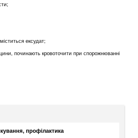
сти;
 міститься ексудат;
ріщини, починають кровоточити при спорожнюванні
лікування, профілактика