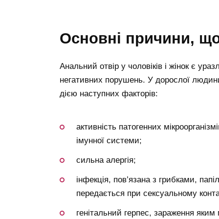
основні причини, щ
Анальний отвір у чоловіків і жінок є ура
негативних порушень. У дорослої людини
дією наступних факторів:
активність патогенних мікроорганізм
імунної системи;
сильна алергія;
інфекція, пов’язана з грибками, пап
передається при сексуальному конта
генітальний герпес, зараження яким