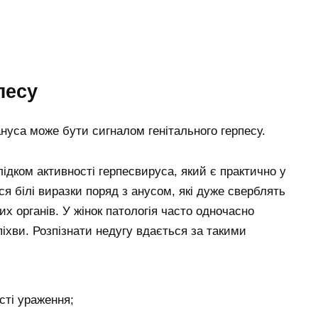
песу
нуса може бути сигналом генітального герпесу.
ідком активності герпесвируса, який є практично у
я білі виразки поряд з анусом, які дуже сверблять
х органів. У жінок патологія часто одночасно
іхви. Розпізнати недугу вдається за такими
асті ураження;