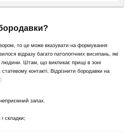
 бородавки?
вором, то це може вказувати на формування
илося відразу багато патологічних висипань, які
и людини. Штам, що викликає прищі в зоні
статевому контакті. Відрізнити бородавки на
:
 неприємний запах.
 і складки;