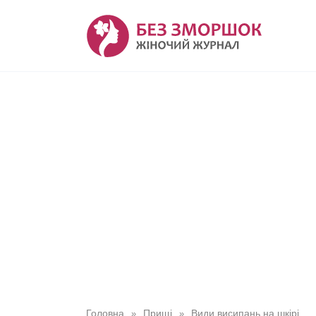
Перейти
до
вмісту
Головна
Прищі
Види висипань на шкірі
»
»