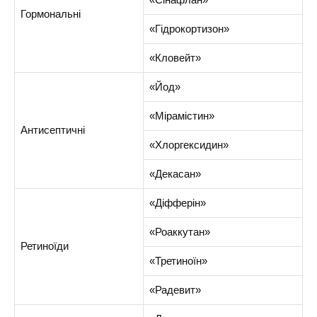
Гормональні
«Гідрокортизон»
«Кловейт»
«Йод»
«Мірамістин»
Антисептичні
«Хлоргексидин»
«Декасан»
«Діфферін»
«Роаккутан»
Ретиноїди
«Третиноїн»
«Радевит»