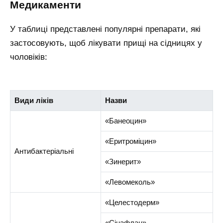
медикаменти
У таблиці представлені популярні препарати, які
застосовують, щоб лікувати прищі на сідницях у
чоловіків:
Види ліків
Назви
«Банеоцин»
«Еритроміцин»
Антибактеріальні
«Зинерит»
«Левомеколь»
«Целестодерм»
«Сінафлан»