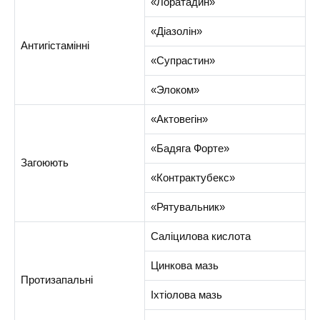
«Лоратадин»
«Діазолін»
Антигістамінні
«Супрастин»
«Элоком»
«Актовегін»
«Бадяга Форте»
Загоюють
«Контрактубекс»
«Рятувальник»
Саліцилова кислота
Цинкова мазь
Протизапальні
Іхтіолова мазь