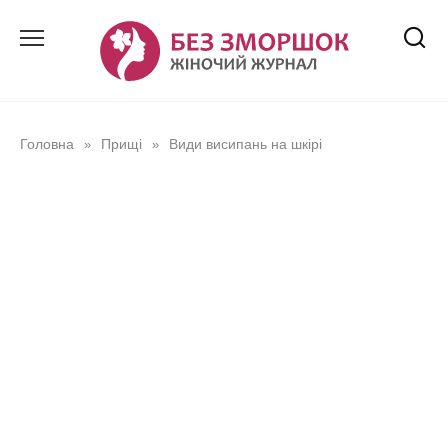
Перейти
до
вмісту
Головна
Прищі
Види висипань на шкірі
»
»