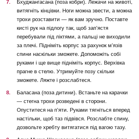
Бхуджангасана (поза кобри). Лежачи на животі,
витягніть кінцівки. Ноги можна звести, а можна
трохи розставити — як вам зручно. Поставте
кисті рук на підлогу так, щоб зап’ястя
перебували під ліктями, а пальці не виходили
за плечі. Підніміть корпус за рахунок м’язів
спини наскільки зможете. Допоможіть собі
руками і ще вище підніміть корпус. Верхівка
прагне в стелю. Утримуйте позу скільки
зможете. Ляжте і розслабтеся.
Баласана (поза дитини). Встаньте на карачки
— стегна трохи розведені в сторони.
Опуститеся на п’яти. Руками тягніться вперед
настільки, щоб таз підвівся. Розслабте спину,
дозвольте хребту витягатися під вагою тазу.