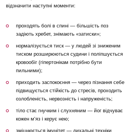
відзначити наступні моменти:
проходять болі в спині — більшість поз
задіють хребет, знімають «затиски»;
нормалізується тиск — у людей зі зниженим
тиском розширюються судини і поліпшується
кровообіг (гіпертонікам потрібно бути
пильними);
приходить заспокоєння — через пізнання себе
підвищується стійкість до стресів, проходить
озлобленість, нервозність і напруженість;
тіло стає гнучким і слухняним — йог відчуває
кожен м’яз і керує нею;
зміцнюється імунітет — дихальні техніки