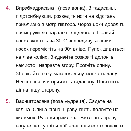
Вирабхадрасана I (поза воїна). З тадасаны,
підстрибнувши, розведіть ноги на відстань
приблизно в метр-півтора. Через боки доведіть
прямі руки до паралелі з підлогою. Правий
носок змістіть на 30°С всередину, а лівий
носок перемістіть на 90° вліво. Пупок дивиться
на ліве коліно. З’єднайте розкриті долоні в
намисто і направте вгору. Прогніть спину.
Зберігайте позу максимальну кількість часу.
Непоспішаючи прийміть тадасану. Повторіть
дії на іншу сторону.
Васиштхасана (поза мудреця). Сядьте на
коліна. Спина рівна. Праву кисть положте на
килимок. Рука випрямлена. Витягніть праву
ногу вліво і упріться її зовнішньою стороною в