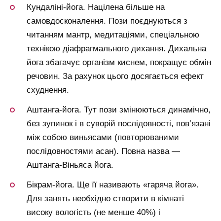
Кундаліні-йога. Націлена більше на
самовдосконалення. Пози поєднуються з
читанням мантр, медитаціями, спеціальною
технікою діафрагмального дихання. Дихальна
йога збагачує організм киснем, покращує обмін
речовин. За рахунок цього досягається ефект
схуднення.
Аштанга-йога. Тут пози змінюються динамічно,
без зупинок і в суворій послідовності, пов’язані
між собою виньясами (повторюваними
послідовностями асан). Повна назва —
Аштанга-Віньяса йога.
Бікрам-йога. Ще її називають «гаряча йога».
Для занять необхідно створити в кімнаті
високу вологість (не менше 40%) і