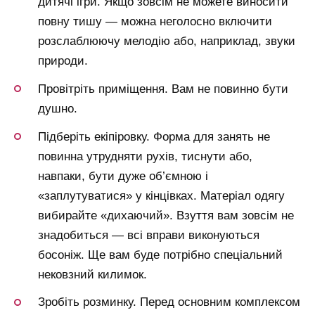
дитячі ігри. Якщо зовсім не можете виносити
повну тишу — можна неголосно включити
розслаблюючу мелодію або, наприклад, звуки
природи.
Провітріть приміщення. Вам не повинно бути
душно.
Підберіть екіпіровку. Форма для занять не
повинна утрудняти рухів, тиснути або,
навпаки, бути дуже об’ємною і
«заплутуватися» у кінцівках. Матеріал одягу
вибирайте «дихаючий». Взуття вам зовсім не
знадобиться — всі вправи виконуються
босоніж. Ще вам буде потрібно спеціальний
нековзний килимок.
Зробіть розминку. Перед основним комплексом