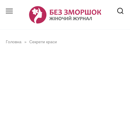
Перейти
до
вмісту
Головна
Секрети краси
»