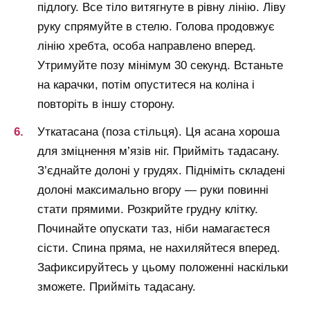
підлогу. Все тіло витягнуте в рівну лінію. Ліву
руку спрямуйте в стелю. Голова продовжує
лінію хребта, особа направлено вперед.
Утримуйте позу мінімум 30 секунд. Встаньте
на карачки, потім опуститеся на коліна і
повторіть в іншу сторону.
Уткатасана (поза стільця). Ця асана хороша
для зміцнення м’язів ніг. Прийміть тадасану.
З’єднайте долоні у грудях. Підніміть складені
долоні максимально вгору — руки повинні
стати прямими. Розкрийте грудну клітку.
Починайте опускати таз, ніби намагаєтеся
сісти. Спина пряма, не нахиляйтеся вперед.
Зафиксируйтесь у цьому положенні наскільки
зможете. Прийміть тадасану.