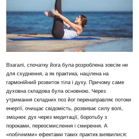
Взагалі, спочатку йога була розроблена зовсім не
для схуднення, а як практика, націлена на
гармонійний розвиток тіла і духу. Причому саме
духовна складова була основною. Через
утримання складних поз йог перенаправляє потоки
енергії, очищає свідомість, розвиває силу волі,
зміцнює дух через медитації, боротьбу з
пороками, переосмислення і смирення. А
«побічними» ефектами таких практик виявилися: