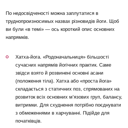
По недосвідченості можна заплутатися в
труднопроизносимых назвах різновидів йоги. Щоб
ви були «в темі» — ось короткий опис основних
напрямків.
Хатха-йога. «Родоначальниця» більшості
сучасних напрямів йогічних практик. Саме
звідси взято й розвинені основні асани
(положення тіла). Хатха або «проста йога»
складається з статичних поз, спрямованих на
розвиток всіх основних м’язових груп, балансу,
витримки. Для схуднення потрібно поєднувати
з обмеженнями в харчуванні. Підійде для
початківців.