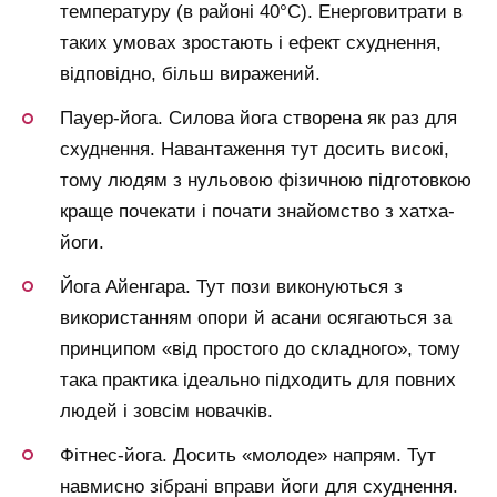
температуру (в районі 40°С). Енерговитрати в
таких умовах зростають і ефект схуднення,
відповідно, більш виражений.
Пауер-йога. Силова йога створена як раз для
схуднення. Навантаження тут досить високі,
тому людям з нульовою фізичною підготовкою
краще почекати і почати знайомство з хатха-
йоги.
Йога Айенгара. Тут пози виконуються з
використанням опори й асани осягаються за
принципом «від простого до складного», тому
така практика ідеально підходить для повних
людей і зовсім новачків.
Фітнес-йога. Досить «молоде» напрям. Тут
навмисно зібрані вправи йоги для схуднення.