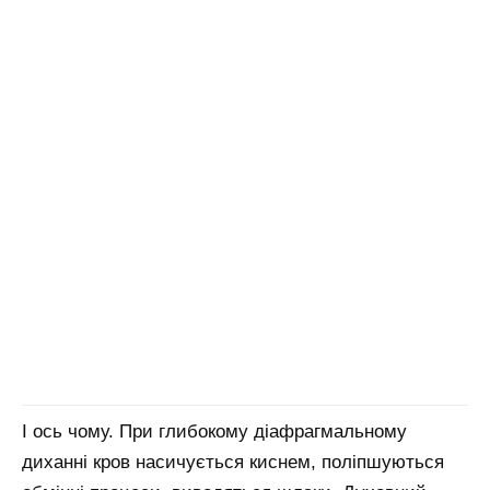
І ось чому. При глибокому діафрагмальному
диханні кров насичується киснем, поліпшуються