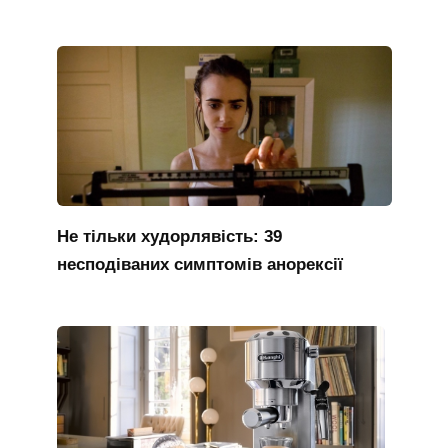
Не тільки худорлявість: 39
несподіваних симптомів анорексії