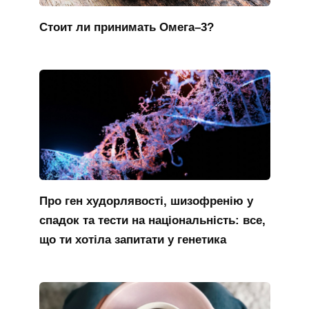
Стоит ли принимать Омега–3?
Про ген худорлявості, шизофренію у
спадок та тести на національність: все,
що ти хотіла запитати у генетика