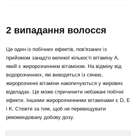
2 випадання волосся
Це один із побічних ефектів, пов'язаних із
прийомом занадто великої кількості вітаміну А,
який є жиророзчинним вітаміном. На відміну від
водорозчинних, які виводяться із сечею,
жиророзчинні вітаміни накопичуються у жирових
відкладах. Це може спричинити небажані побічні
ефекти. Іншими жиророзчинними вітамінами є D, E
і K. Стежте за тим, щоб не перевищувати
рекомендовану добову дозу.